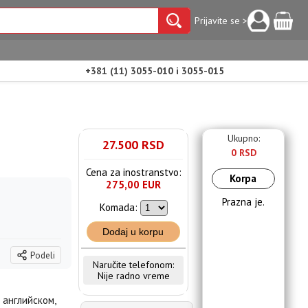
Prijavite se >
+381 (11) 3055-010 i 3055-015
Ukupno:
27.500 RSD
0 RSD
Cena za inostranstvo:
Korpa
275,00 EUR
Prazna je.
Komada:
Dodaj u korpu
Podeli
Naručite telefonom:
Nije radno vreme
 английском,