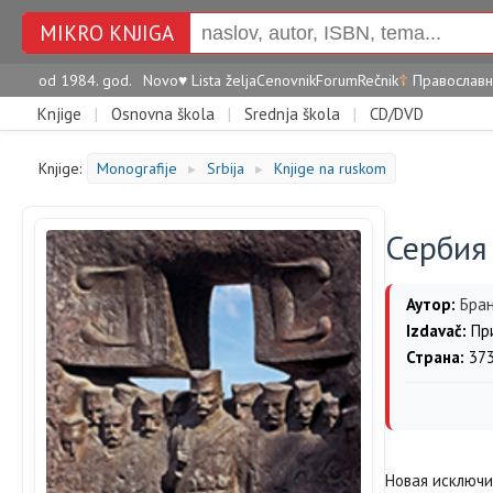
MIKRO KNJIGA
od 1984. god.
Novo
♥
Lista želja
Cenovnik
Forum
Rečnik
☦
Православн
Knjige
|
Osnovna škola
|
Srednja škola
|
CD/DVD
Knjige:
Monografije
Srbija
Knjige na ruskom
►
►
Сербия
Аутор:
Бра
Izdavač:
При
Страна:
37
Новая исключи