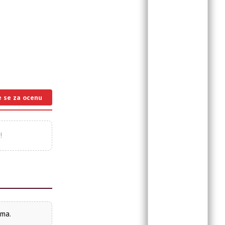
e se za ocenu
!
ima.