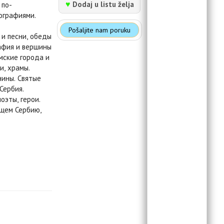
♥
Dodaj u listu želja
 по-
ографиями.
Pošaljite nam poruku
 и песни, обеды
рафия и вершины
имские города и
и, храмы.
нины. Святые
Сербия.
оэты, герои.
ющем Сербию,