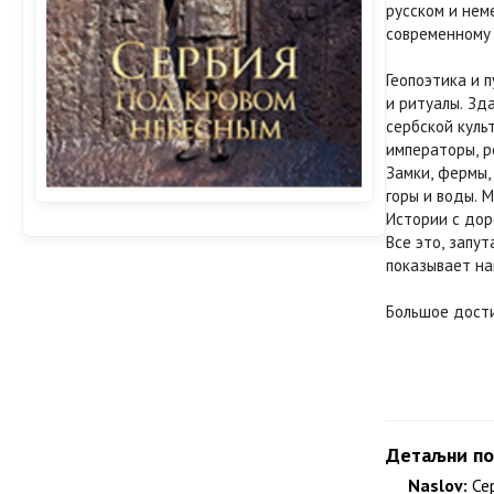
русском и нем
современному 
Геопоэтика и 
и ритуалы. Зд
сербской куль
императоры, р
Замки, фермы,
горы и воды. 
Истории с доро
Все это, запу
показывает на
Большое дости
Детаљни по
Naslov:
Се