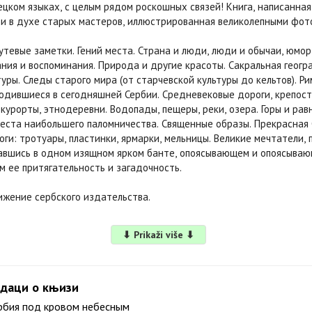
ецком языках, с целым рядом роскошных связей! Книга, написанная
и в духе старых мастеров, иллюстрированная великолепными фот
путевые заметки. Гений места. Страна и люди, люди и обычаи, юмор
ания и воспоминания. Природа и другие красоты. Сакральная геог
туры. Следы старого мира (от старчевской культуры до кельтов). Р
одившиеся в сегодняшней Сербии. Средневековые дороги, крепост
 курорты, этнодеревни. Водопады, пещеры, реки, озера. Горы и рав
Места наибольшего паломничества. Священные образы. Прекрасная 
ги: тротуары, пластинки, ярмарки, мельницы. Великие мечтатели, п
тавшись в одном изящном ярком банте, опоясывающем и опоясыва
м ее притягательность и загадочность.
жение сербского издательства.
⬇ Prikaži više ⬇
даци о књизи
рбия под кровом небесным