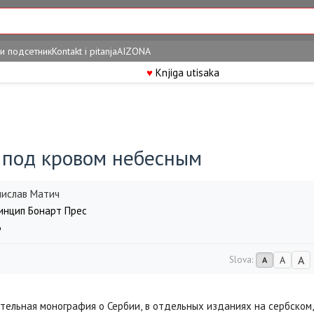
и подсетник
Kontakt i pitanja
AIZONA
♥
Knjiga utisaka
 под кровом небесным
нислав Матич
нцип Бонарт Прес
3
A
Slova:
A
A
тельная монография о Сербии, в отдельных изданиях на сербском,