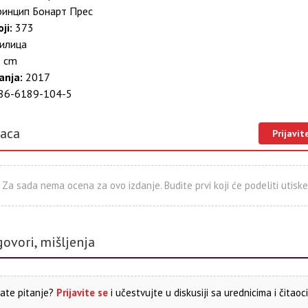
инцип Бонарт Прес
ji:
373
илица
 cm
anja:
2017
86-6189-104-5
laca
Prijavit
Za sada nema ocena za ovo izdanje. Budite prvi koji će podeliti utiske
govori, mišljenja
ate pitanje?
Prijavite se
i učestvujte u diskusiji sa urednicima i čitaoc