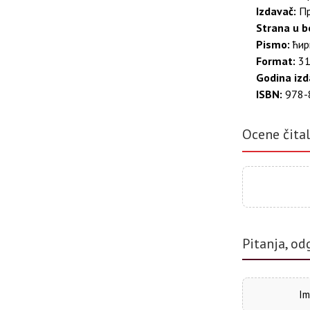
Izdavač:
Пр
Strana u bo
Pismo:
ћир
Format:
31
Godina izd
ISBN:
978-
Ocene čita
Pitanja, od
Im