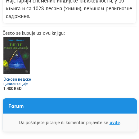
Најстарији споменик индијске књижевности, у 10
књига и са 1028 песама (химни), већином религиозне
садржине.
Često se kupuje uz ovu knjigu:
Основи ведске
цивилизације
1.400 RSD
Forum
Da pošaljete pitanje ili komentar, prijavite se
ovde
.