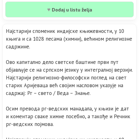
♥
Dodaj u listu želja
Најстарији споменик индијске књижевности, у 10
књига и са 1028 песама (химни), већином религиозне
садржине.
Ово капитално дело светске баштине први пут
објављује се на српском језику у интегралној верзији.
Најстарији религиозно-философски поглед на свет
старих Аријеваца већ својим насловом указује на
садржај: Рг – свето / Веда – Знање.
Осим превода рг-ведских манадала, у књизи је дат
и коментар сваке химне посебно, а такође и Речник
рг-ведских појмова.