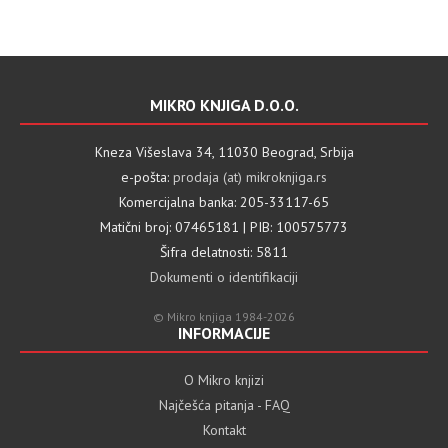
MIKRO KNJIGA D.O.O.
Kneza Višeslava 34, 11030 Beograd, Srbija
e-pošta:
prodaja (at) mikroknjiga.rs
Komercijalna banka: 205-33117-65
Matični broj: 07465181 | PIB: 100575773
Šifra delatnosti: 5811
Dokumenti o identifikaciji
© Mikro knjiga 1984-2026
INFORMACIJE
O Mikro knjizi
Najčešća pitanja - FAQ
Kontakt