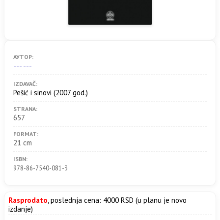
АУТОР:
--- ---
IZDAVAČ:
Pešić i sinovi
(2007 god.)
STRANA:
657
FORMAT:
21 cm
ISBN:
978-86-7540-081-3
Rasprodato
, poslednja cena: 4000 RSD (u planu je novo
izdanje)