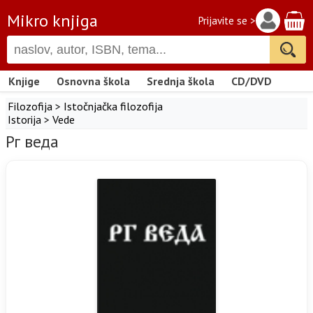
Mikro knjiga
Prijavite se >
Knjige
Osnovna škola
Srednja škola
CD/DVD
Filozofija
>
Istočnjačka filozofija
Istorija
>
Vede
Рг веда