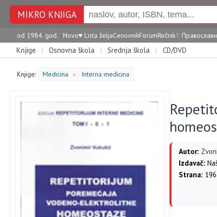
MIKRO KNJIGA
od 1984. god.
Novo
♥
Lista želja
Cenovnik
Forum
Rečnik
☦
Православн
Knjige
|
Osnovna škola
|
Srednja škola
|
CD/DVD
Knjige:
Medicina
Interna medicina
►
Repetit
homeost
Autor:
Zvoni
Izdavač:
Naš
Strana:
196