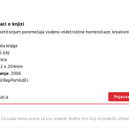
aci o knjizi
etitorijum poremećaja vodeno-elektrolitne homeostaze, kreativni 
ša knjiga
 (cb)
nica
2 x 204mm
anja:
2006
KRepPorVodEl
laca
Prijavit
Za sada nema ocena za ovo izdanje. Budite prvi koji će podeliti utiske