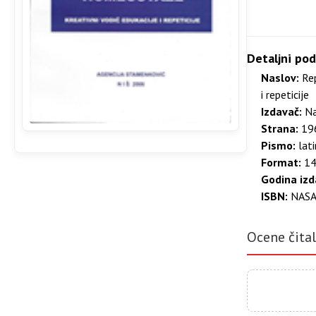
Detaljni pod
Naslov:
Rep
i repeticije
Izdavač:
Na
Strana:
196
Pismo:
lati
Format:
14
Godina izd
ISBN:
NASA
Ocene čita