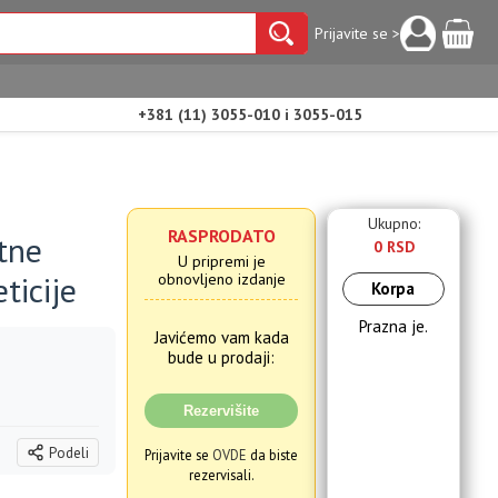
Prijavite se >
+381 (11) 3055-010 i 3055-015
Ukupno:
RASPRODATO
tne
0 RSD
U pripremi je
ticije
obnovljeno izdanje
Korpa
Prazna je.
Javićemo vam kada
bude u prodaji:
Rezervišite
Podeli
Prijavite se
OVDE
da biste
rezervisali.