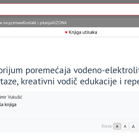
и подсетник
Kontakt i pitanja
AIZONA
♥
Knjiga utisaka
orijum poremećaja vodeno-elektroli
aze, kreativni vodič edukacije i repe
mir Vukušić
a knjiga
A
Slova:
A
A