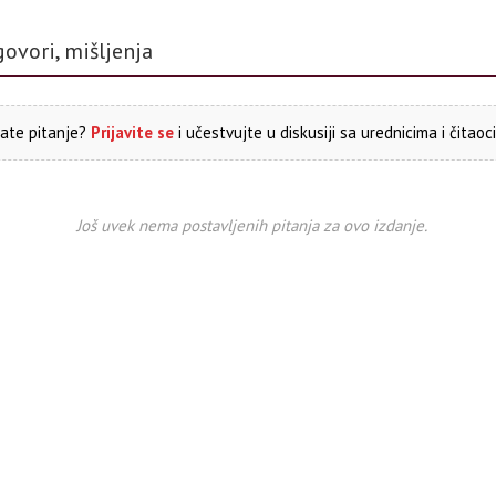
govori, mišljenja
ate pitanje?
Prijavite se
i učestvujte u diskusiji sa urednicima i čitaoc
Još uvek nema postavljenih pitanja za ovo izdanje.