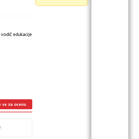
vodič edukacije
e se za ocenu
!