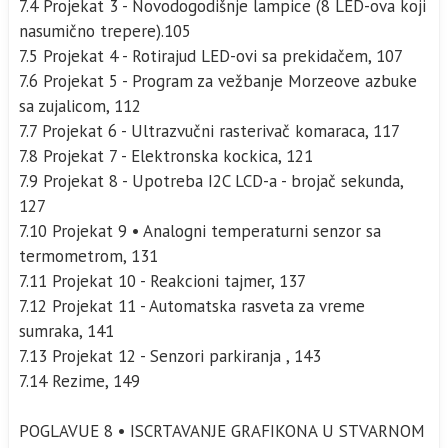
7.4 Projekat 3 - Novodogodišnje lampice (8 LED-ova koji
nasumično trepere).105
7.5 Projekat 4 - Rotirajud LED-ovi sa prekidačem, 107
7.6 Projekat 5 - Program za vežbanje Morzeove azbuke
sa zujalicom, 112
7.7 Projekat 6 - Ultrazvučni rasterivač komaraca, 117
7.8 Projekat 7 - Elektronska kockica, 121
7.9 Projekat 8 - Upotreba I2C LCD-a - brojač sekunda,
127
7.10 Projekat 9 • Analogni temperaturni senzor sa
termometrom, 131
7.11 Projekat 10 - Reakcioni tajmer, 137
7.12 Projekat 11 - Automatska rasveta za vreme
sumraka, 141
7.13 Projekat 12 - Senzori parkiranja , 143
7.14 Rezime, 149
POGLAVUE 8 • ISCRTAVANJE GRAFIKONA U STVARNOM