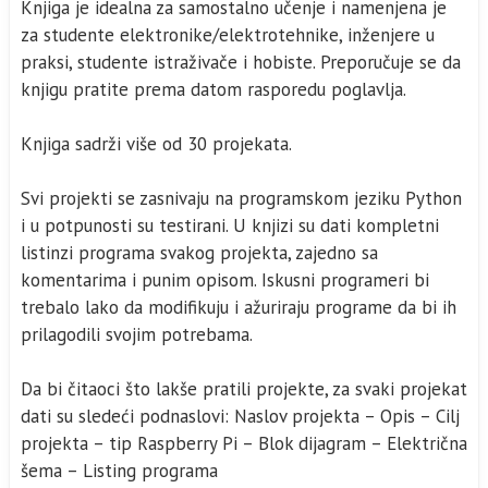
Knjiga je idealna za samostalno učenje i namenjena je
za studente elektronike/elektrotehnike, inženjere u
praksi, studente istraživače i hobiste. Preporučuje se da
knjigu pratite prema datom rasporedu poglavlja.
Knjiga sadrži više od 30 projekata.
Svi projekti se zasnivaju na programskom jeziku Python
i u potpunosti su testirani. U knjizi su dati kompletni
listinzi programa svakog projekta, zajedno sa
komentarima i punim opisom. Iskusni programeri bi
trebalo lako da modifikuju i ažuriraju programe da bi ih
prilagodili svojim potrebama.
Da bi čitaoci što lakše pratili projekte, za svaki projekat
dati su sledeći podnaslovi: Naslov projekta – Opis – Cilj
projekta – tip Raspberry Pi – Blok dijagram – Električna
šema – Listing programa