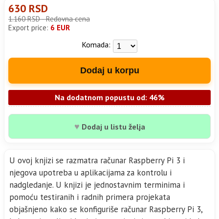
630 RSD
1.160 RSD - Redovna cena
Export price:
6 EUR
Komada:
Dodaj u korpu
Na dodatnom popustu od: 46%
♥
Dodaj u listu želja
U ovoj knjizi se razmatra računar Raspberry Pi 3 i
njegova upotreba u aplikacijama za kontrolu i
nadgledanje. U knjizi je jednostavnim terminima i
pomoću testiranih i radnih primera projekata
objašnjeno kako se konfiguriše računar Raspberry Pi 3,