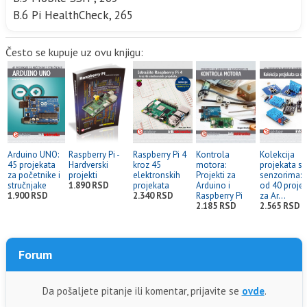
B.6 Pi HealthCheck, 265
Često se kupuje uz ovu knjigu:
Arduino UNO:
Raspberry Pi -
Raspberry Pi 4
Kontrola
Kolekcija
45 projekata
Hardverski
kroz 45
motora:
projekata sa
za početnike i
projekti
elektronskih
Projekti za
senzorima: v
stručnjake
1.890 RSD
projekata
Arduino i
od 40 proje
1.900 RSD
2.340 RSD
Raspberry Pi
za Ar...
2.185 RSD
2.565 RSD
Forum
Da pošaljete pitanje ili komentar, prijavite se
ovde
.