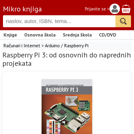
Mikro knjiga
Prijavite se >
Knjige
Osnovna škola
Srednja škola
CD/DVD
Računari i Internet
>
Arduino / Raspberry Pi
Raspberry Pi 3: od osnovnih do naprednih
projekata