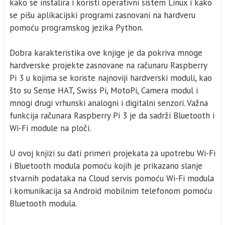
kako se instalira i koristi operativni sistem Linux i kako
se pišu aplikacijski programi zasnovani na hardveru
pomoću programskog jezika Python.
Dobra karakteristika ove knjige je da pokriva mnoge
hardverske projekte zasnovane na računaru Raspberry
Pi 3 u kojima se koriste najnoviji hardverski moduli, kao
što su Sense HAT, Swiss Pi, MotoPi, Camera modul i
mnogi drugi vrhunski analogni i digitalni senzori. Važna
funkcija računara Raspberry Pi 3 je da sadrži Bluetooth i
Wi-Fi module na ploči.
U ovoj knjizi su dati primeri projekata za upotrebu Wi-Fi
i Bluetooth modula pomoću kojih je prikazano slanje
stvarnih podataka na Cloud servis pomoću Wi-Fi modula
i komunikacija sa Android mobilnim telefonom pomoću
Bluetooth modula.