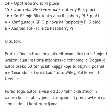
14 – Upotreba Swiss Pi ploče
15 • Upotreba Wi-Fi veze na Raspberry Pi 3 ploči
16 • Korišćenje Bluetooth-a na Raspberry Pi 3 ploči
A • Konfiguracija GPIO pinova na Raspberry Pi 3 ploči
B • Android aplikacije za Raspberry Pi
O autoru
Prof. dr Dogan Ibrahim je akreditovani elektro inženjer i
uvaženi član Instituta inženjerske tehnologije. Dogan je
autor preko 60 tehničkih knjiga koje su objavili poznati
međunarodni izdavači, kao što su Wiley, Butterworth i
Newnes.
Pored toga, autor je više od 250 tehničkih stručnih
radova koji su objavljeni u časopisima i predstavljeni na
seminarima i konferencijama.