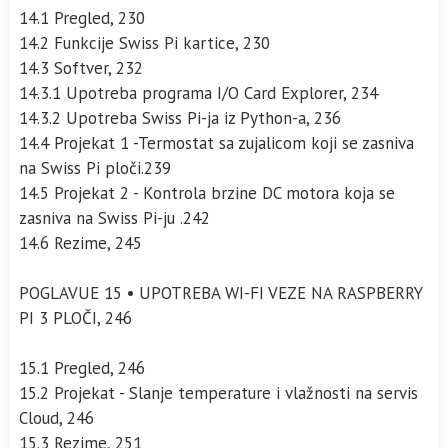
14.1 Pregled, 230
14.2 Funkcije Swiss Pi kartice, 230
14.3 Softver, 232
14.3.1 Upotreba programa I/O Card Explorer, 234
14.3.2 Upotreba Swiss Pi-ja iz Python-a, 236
14.4 Projekat 1 -Termostat sa zujalicom koji se zasniva
na Swiss Pi ploči.239
14.5 Projekat 2 - Kontrola brzine DC motora koja se
zasniva na Swiss Pi-ju .242
14.6 Rezime, 245
POGLAVUE 15 • UPOTREBA WI-FI VEZE NA RASPBERRY
PI 3 PLOČI, 246
15.1 Pregled, 246
15.2 Projekat - Slanje temperature i vlažnosti na servis
Cloud, 246
15.3 Rezime, 251