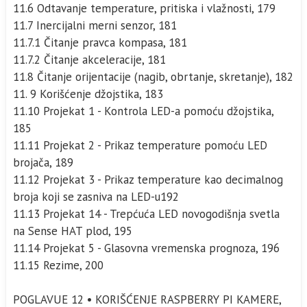
11.6 Odtavanje temperature, pritiska i vlažnosti, 179
11.7 Inercijalni merni senzor, 181
11.7.1 Čitanje pravca kompasa, 181
11.7.2 Čitanje akceleracije, 181
11.8 Čitanje orijentacije (nagib, obrtanje, skretanje), 182
11. 9 Korišćenje džojstika, 183
11.10 Projekat 1 - Kontrola LED-a pomoću džojstika,
185
11.11 Projekat 2 - Prikaz temperature pomoću LED
brojača, 189
11.12 Projekat 3 - Prikaz temperature kao decimalnog
broja koji se zasniva na LED-u192
11.13 Projekat 14 - Trepćuća LED novogodišnja svetla
na Sense HAT plod, 195
11.14 Projekat 5 - Glasovna vremenska prognoza, 196
11.15 Rezime, 200
POGLAVUE 12 • KORIŠĆENJE RASPBERRY PI KAMERE,