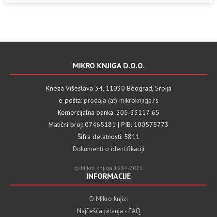
MIKRO KNJIGA D.O.O.
Kneza Višeslava 34, 11030 Beograd, Srbija
e-pošta:
prodaja (at) mikroknjiga.rs
Komercijalna banka: 205-33117-65
Matični broj: 07465181 | PIB: 100575773
Šifra delatnosti: 5811
Dokumenti o identifikaciji
© Mikro knjiga 1984-2026
INFORMACIJE
O Mikro knjizi
Najčešća pitanja - FAQ