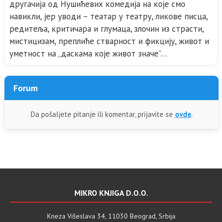
другачија од Нушићевих комедија на које смо
навикли, јер уводи – театар у театру, ликове писца,
редитеља, критичара и глумаца, злочин из страсти,
мистицизам, преплиће стварност и фикцију, живот и
уметност на „даскама које живот значе”…
Forum
Da pošaljete pitanje ili komentar, prijavite se
ovde
.
MIKRO KNJIGA D.O.O.
Kneza Višeslava 34, 11030 Beograd, Srbija