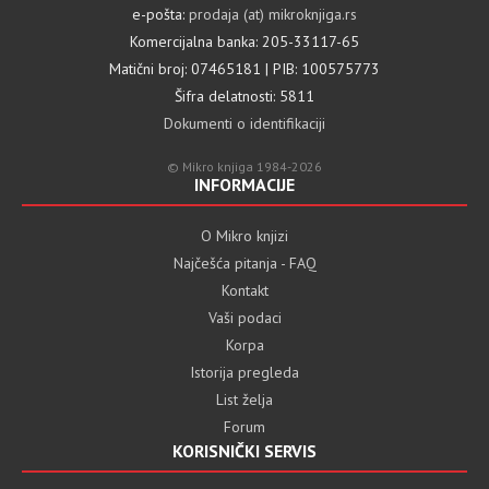
e-pošta:
prodaja (at) mikroknjiga.rs
Komercijalna banka: 205-33117-65
Matični broj: 07465181 | PIB: 100575773
Šifra delatnosti: 5811
Dokumenti o identifikaciji
© Mikro knjiga 1984-2026
INFORMACIJE
O Mikro knjizi
Najčešća pitanja - FAQ
Kontakt
Vaši podaci
Korpa
Istorija pregleda
List želja
Forum
KORISNIČKI SERVIS