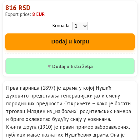
816 RSD
Export price:
8 EUR
Komada:
Dodaj u korpu
♥
Dodaj u listu želja
Прва парница (1897) је драма у којој Нушић
духовито представља генерацијски јаз и смену
породичних вредности. Открићете – како је богати
трговац Младен из „најбољих” родитељских намера
и бриге оклеветао будућу снају у новинама.
Књига друга (1910) је прави пример заборављених,
публици мање познатих Нушићевих драма. Она је