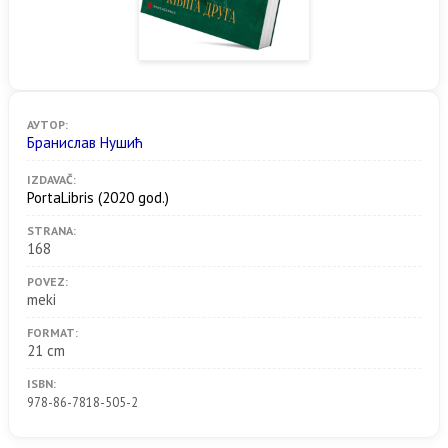
АУТОР:
Бранислав Нушић
IZDAVAČ:
PortaLibris
(2020 god.)
STRANA:
168
POVEZ:
meki
FORMAT:
21 cm
ISBN:
978-86-7818-505-2