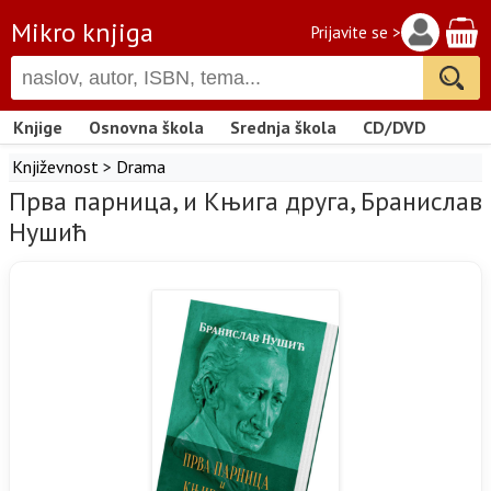
Mikro knjiga
Prijavite se >
Knjige
Osnovna škola
Srednja škola
CD/DVD
Književnost
>
Drama
Прва парница, и Књига друга, Бранислав
Нушић