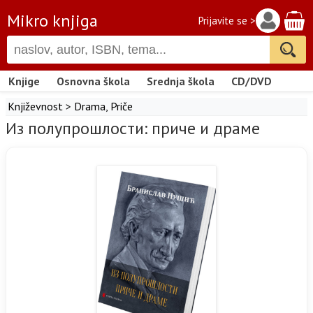
Mikro knjiga
Prijavite se >
Knjige
Osnovna škola
Srednja škola
CD/DVD
Književnost
>
Drama
,
Priče
Из полупрошлости: приче и драме