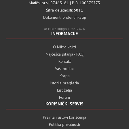
Matični broj: 07465181 | PIB: 100575773
Šifra delatnosti: 5811
Dokumenti o identifikaciji
© Mikro knjiga 1984-2026
INFORMACIJE
O Mikro knjizi
Najčešća pitanja - FAQ
Kontakt
Vaši podaci
Korpa
Istorija pregleda
List želja
Forum
KORISNIČKI SERVIS
Pravila i uslovi korišćenja
Politika privatnosti