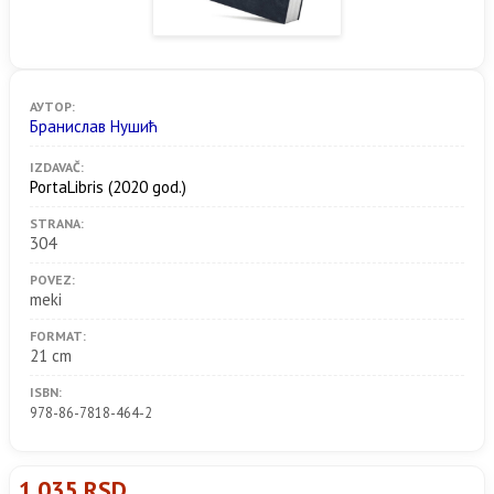
АУТОР:
Бранислав Нушић
IZDAVAČ:
PortaLibris
(2020 god.)
STRANA:
304
POVEZ:
meki
FORMAT:
21 cm
ISBN:
978-86-7818-464-2
1.035 RSD