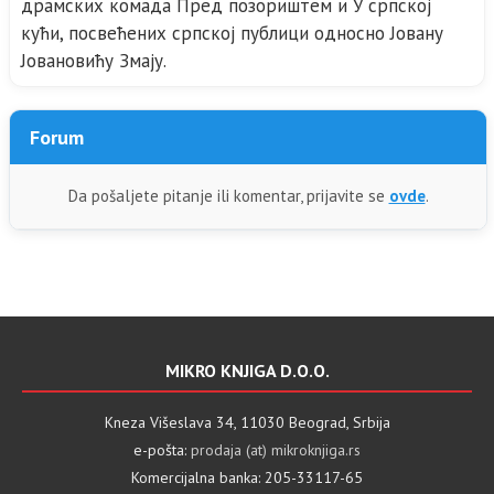
драмских комада Пред позориштем и У српској
кући, посвећених српској публици односно Јовану
Јовановићу Змају.
Forum
Da pošaljete pitanje ili komentar, prijavite se
ovde
.
MIKRO KNJIGA D.O.O.
Kneza Višeslava 34, 11030 Beograd, Srbija
e-pošta:
prodaja (at) mikroknjiga.rs
Komercijalna banka: 205-33117-65