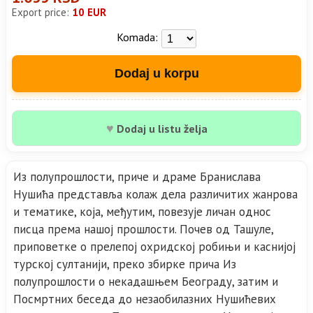
Export price:
10 EUR
Komada:
Dodaj u korpu
♥
Dodaj u listu želja
Из полупрошлости, приче и драме Бранислава
Нушића представља колаж дела различитих жанрова
и тематике, која, међутим, повезује личан однос
писца према нашој прошлости. Почев од Ташуле,
приповетке о прелепој охридској робињи и каснијој
турској султанији, преко збирке прича Из
полупрошлости о некадашњем Београду, затим и
Посмртних беседа до незаобилазних Нушићевих