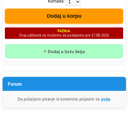
Komada:
Dodaj u korpu
PAŽNJA:
Ovaj udžbenik ne možemo da pošaljemo pre 17.08.2026
♥
Dodaj u listu želja
Forum
Da pošaljete pitanje ili komentar, prijavite se
ovde
.