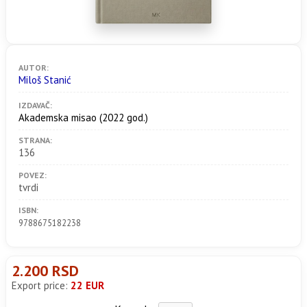
AUTOR:
Miloš Stanić
IZDAVAČ:
Akademska misao
(2022 god.)
STRANA:
136
POVEZ:
tvrdi
ISBN:
9788675182238
2.200 RSD
Export price:
22 EUR