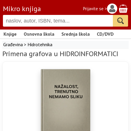
Mikro knjiga
Prijavite se >
Knjige
Osnovna škola
Srednja škola
CD/DVD
Građevina
>
Hidrotehnika
Primena grafova u HIDROINFORMATICI