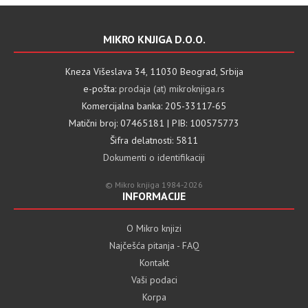
MIKRO KNJIGA D.O.O.
Kneza Višeslava 34, 11030 Beograd, Srbija
e-pošta:
prodaja (at) mikroknjiga.rs
Komercijalna banka: 205-33117-65
Matični broj: 07465181 | PIB: 100575773
Šifra delatnosti: 5811
Dokumenti o identifikaciji
© Mikro knjiga 1984-2026
INFORMACIJE
O Mikro knjizi
Najčešća pitanja - FAQ
Kontakt
Vaši podaci
Korpa