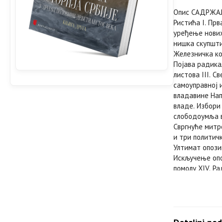
Опис САДРЖАЈ 
Ристића I. Пр
уређење нових
нишка скупшти
Железничка ко
Појава радикал
листова III. 
самоуправној 
владавине Нап
владе. Избори
слободоумља в
Свргнуће митр
и три политичк
Ултимат опози
Искључење опоз
помолу XIV. Ра
Уморна Скупшт
Радикалне стр
чиновништва у
влада Николе 
Тимоку. Ванре