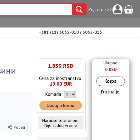
Prijavite se >
+381 (11) 3055-010 i 3055-015
Ukupno:
1.859 RSD
вини
0 RSD
Cena za inostranstvo:
Korpa
19,00 EUR
Prazna je.
Komada:
Dodaj u korpu
Naručite telefonom:
Nije radno vreme
Podeli