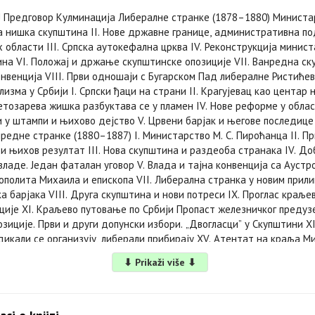
Предговор Кулминација Либералне странке (1878–1880) Министа
ва нишка скупштина II. Нове државне границе, административна по
 области III. Српска аутокефална црква IV. Реконструкција минист
на VI. Положај и држање скупштинске опозиције VII. Ванредна ск
нвенција VIII. Први одношаји с Бугарском Пад либералне Ристићев
изма у Србији I. Српски ђаци на страни II. Крагујевац као центар
Светозарева жишка разбуктава се у пламен IV. Нове реформе у обла
и у штампи и њихово дејство V. Црвени барјак и његове последиц
редне странке (1880–1887) I. Министарство М. С. Пироћанца II. П
 и њихов резултат III. Нова скупштина и раздеоба странака IV. До
ладе. Један фаталан уговор V. Влада и тајна конвенција са Аустро
ополита Михаила и епископа VII. Либерална странка у новим прил
а барјака VIII. Друга скупштина и нови потреси IX. Проглас краљев
ције XI. Краљево путовање по Србији Пропаст железничког предузе
иције. Први и други допунски избори. „Двогласци” у Скупштини XII
дикали се организују, либерали прибирају XV. Атентат на краља Ми
ина XVII. Владин поклич за промену устава од 1869. Избори 1883.
⬇ Prikaži više ⬇
анке. Одступање владе Пироћанчеве и њен политички биланс XVII
 политичким обртима Тимочка буна и српско-бугарски рат (1883–18
Христића II. Затварање новоизабране Скупштине Суморни изгледи I
дно стање и преки суд Анализа узрока буне и њен крај IV. Нови из