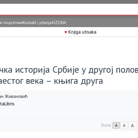
и подсетник
Kontakt i pitanja
AIZONA
♥
Knjiga utisaka
ка историја Србије у другој поло
естог века – књига друга
н Живановић
taLibris
A
Slova:
A
A