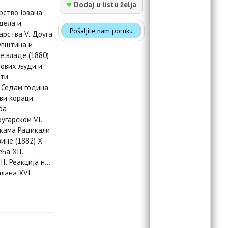
♥
Dodaj u listu želja
рство Јована
дела и
Pošaljite nam poruku
арства V. Друга
упштина и
е владе (1880)
 нових људи и
сти
е Седам година
рви кораци
ба
угарском VI.
икама Радикали
ине (1882) X.
ћа XII.
I. Реакција на
лана XVI.
 Победа
I. Судба
85) I. Прва
II. Буна у
бори.