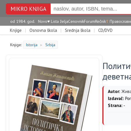
MIKRO KNJIGA
od 1984. god.
Novo
♥
Lista želja
Cenovnik
Forum
Rečnik
☦
Православн
Knjige
|
Osnovna škola
|
Srednja škola
|
CD/DVD
Knjige:
Istorija
Srbija
►
Политич
деветна
Autor:
Жива
Izdavač:
Por
Strana:
-