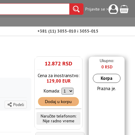
Prijavite se >
+381 (11) 3055-010 i 3055-015
Ukupno:
12.872 RSD
0 RSD
Cena za inostranstvo:
Korpa
129,00 EUR
Prazna je.
Komada:
Dodaj u korpu
Podeli
Naručite telefonom:
Nije radno vreme