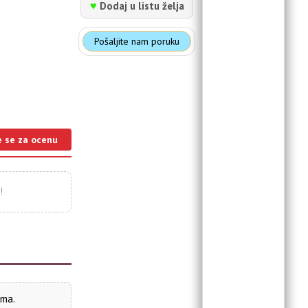
♥
Dodaj u listu želja
Pošaljite nam poruku
e se za ocenu
!
ima.