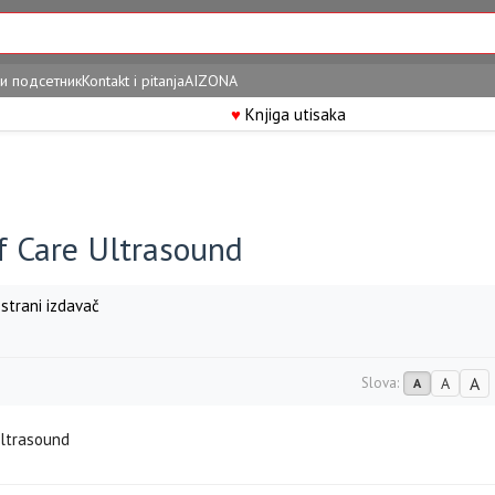
и подсетник
Kontakt i pitanja
AIZONA
♥
Knjiga utisaka
f Care Ultrasound
strani izdavač
A
Slova:
A
A
Ultrasound