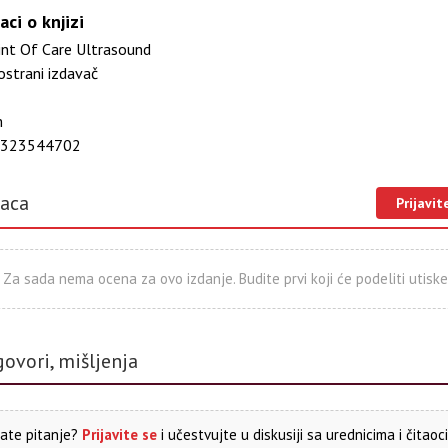
aci o knjizi
nt Of Care Ultrasound
ostrani izdavač
m
323544702
laca
Prijavit
Za sada nema ocena za ovo izdanje. Budite prvi koji će podeliti utiske
govori, mišljenja
ate pitanje?
Prijavite se
i učestvujte u diskusiji sa urednicima i čitaoc