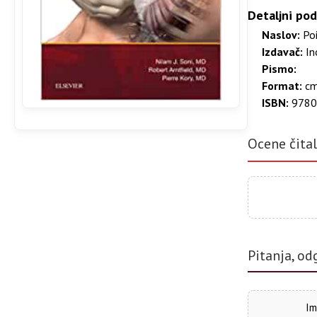
Detaljni pod
Naslov:
Poi
Izdavač:
In
Pismo:
Format:
c
ISBN:
9780
Ocene čita
Pitanja, od
Im