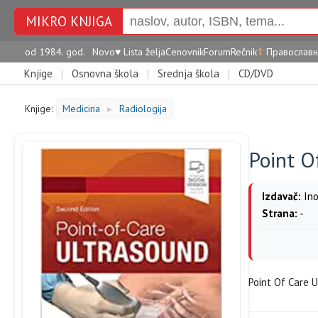
MIKRO KNJIGA
od 1984. god.
Novo
♥
Lista želja
Cenovnik
Forum
Rečnik
☦
Православн
Knjige
|
Osnovna škola
|
Srednja škola
|
CD/DVD
Knjige:
Medicina
Radiologija
►
Point O
Izdavač:
Ino
Strana:
-
Point Of Care 