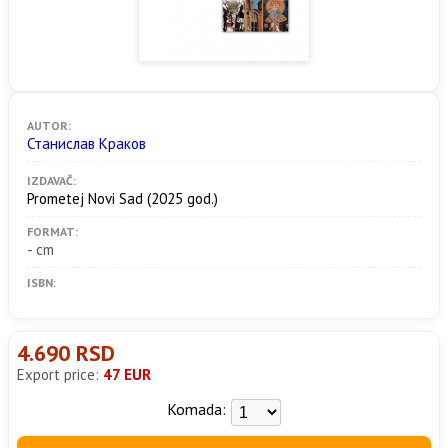
AUTOR:
Станислав Краков
IZDAVAČ:
Prometej Novi Sad
(2025 god.)
FORMAT:
- cm
ISBN:
4.690 RSD
Export price:
47 EUR
Komada: