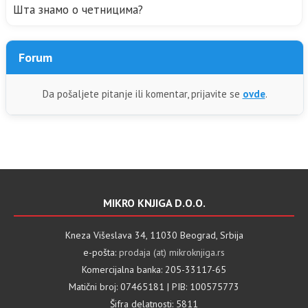
Шта знамо о четницима?
Forum
Da pošaljete pitanje ili komentar, prijavite se
ovde
.
MIKRO KNJIGA D.O.O.
Kneza Višeslava 34, 11030 Beograd, Srbija
e-pošta:
prodaja (at) mikroknjiga.rs
Komercijalna banka: 205-33117-65
Matični broj: 07465181 | PIB: 100575773
Šifra delatnosti: 5811