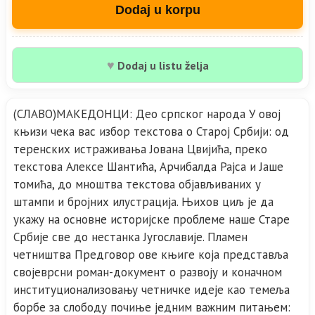
Dodaj u korpu
♥
Dodaj u listu želja
(СЛАВО)МАКЕДОНЦИ: Део српског народа У овој
књизи чека вас избор текстова о Старој Србији: од
теренских истраживања Јована Цвијића, преко
текстова Алексе Шантића, Арчибалда Рајса и Јаше
томића, до мноштва текстова објављиваних у
штампи и бројних илустрација. Њихов циљ је да
укажу на основне историјске проблеме наше Старе
Србије све до нестанка Југославије. Пламен
четништва Предговор ове књиге која представља
својеврсни роман-документ о развоју и коначном
институционализовању четничке идеје као темеља
борбе за слободу почиње једним важним питањем: