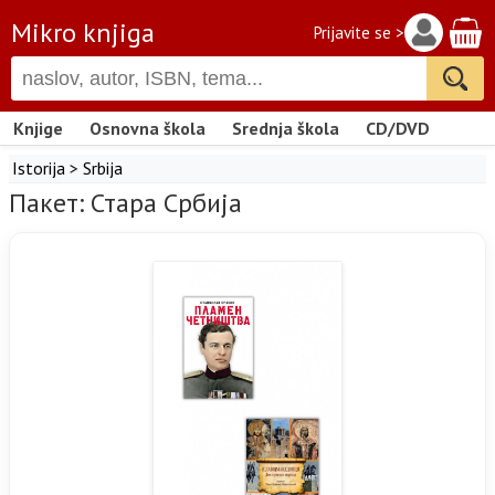
Mikro knjiga
Prijavite se >
Knjige
Osnovna škola
Srednja škola
CD/DVD
Istorija
>
Srbija
Пакет: Стара Србија