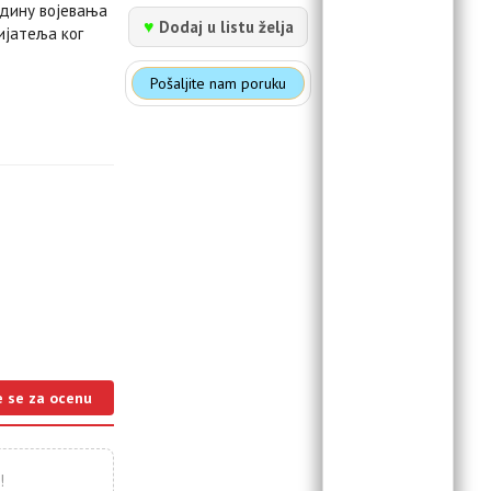
одину војевања
♥
Dodaj u listu želja
ијатеља ког
Pošaljite nam poruku
e se za ocenu
!