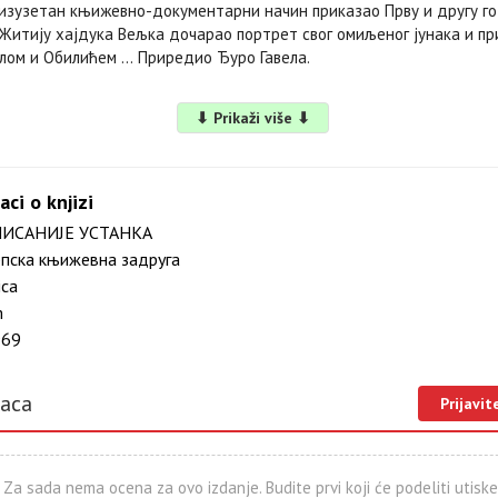
 изузетан књижевно-документарни начин приказао Прву и другу г
у Житију хајдука Вељка дочарао портрет свог омиљеног јунака и пр
лом и Обилићем … Приредио Ђуро Гавела.
⬇ Prikaži više ⬇
aci o knjizi
ИСАНИЈЕ УСТАНКА
пска књижевна задруга
ica
m
69
laca
Prijavit
Za sada nema ocena za ovo izdanje. Budite prvi koji će podeliti utiske