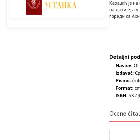
Караџић је на
на дахије, а 
пореди са Ахи
Detaljni pod
Naslov:
ОП
Izdavač:
Ср
Pismo:
ćiril
Format:
c
ISBN:
SKZ9
Ocene čita