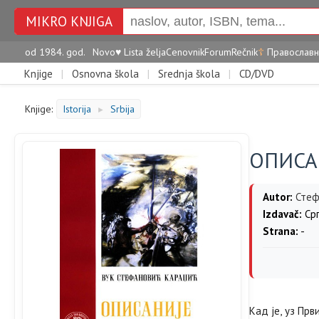
MIKRO KNJIGA
od 1984. god.
Novo
♥
Lista želja
Cenovnik
Forum
Rečnik
☦
Православн
Knjige
|
Osnovna škola
|
Srednja škola
|
CD/DVD
Knjige:
Istorija
Srbija
►
ОПИСА
Autor:
Стеф
Izdavač:
Срп
Strana:
-
Кад је, уз Прв