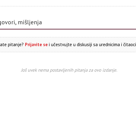
govori, mišljenja
ate pitanje?
Prijavite se
i učestvujte u diskusiji sa urednicima i čitaoc
Još uvek nema postavljenih pitanja za ovo izdanje.