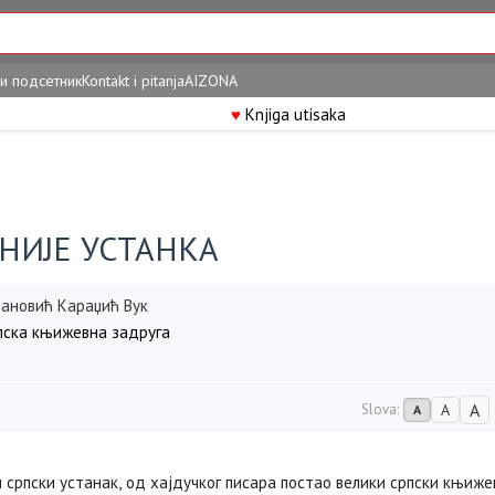
и подсетник
Kontakt i pitanja
AIZONA
♥
Knjiga utisaka
НИЈЕ УСТАНКА
ановић Караџић Вук
ска књижевна задруга
A
Slova:
A
A
и српски устанак, од хајдучког писара постао велики српски књиже