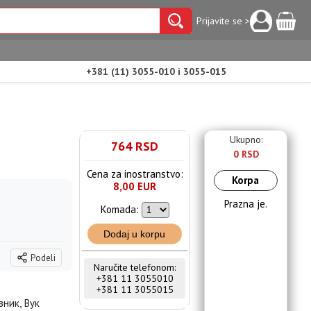
Prijavite se >
+381 (11) 3055-010 i 3055-015
Ukupno:
764 RSD
0 RSD
Cena za inostranstvo:
Korpa
8,00 EUR
Prazna je.
Komada:
Dodaj u korpu
Podeli
Naručite telefonom:
+381 11 3055010
+381 11 3055015
вник, Вук