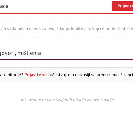
laca
Prijavit
Za sada nema ocena za ovo izdanje. Budite prvi koji će podeliti utiske
govori, mišljenja
ate pitanje?
Prijavite se
i učestvujte u diskusiji sa urednicima i čitaoc
Još uvek nema postavljenih pitanja za ovo izdanje.