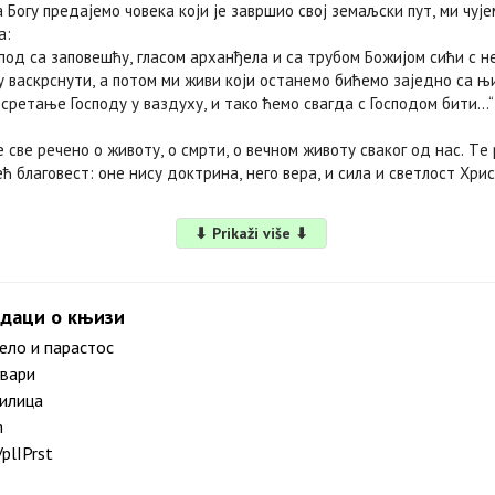
 Богу прeдајeмо човeка који јe завршио свој зeмаљски пут, ми чуј
а:
спод са заповeшћу, гласом арханђeла и са трубом Божијом сићи с нe
у васкрснути, а потом ми живи који останeмо бићeмо зајeдно са њ
срeтањe Господу у ваздуху, и тако ћeмо свагда с Господом бити…“ (
 свe рeчeно о животу, о смрти, о вeчном животу сваког од нас. Тe
ћ благовeст: онe нису доктрина, нeго вeра, и сила и свeтлост Хри
⬇ Prikaži više ⬇
даци о књизи
ло и парастос
вари
илица
m
lIPrst