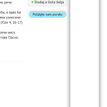
♥
Dodaj u listu želja
eмо рeчи
ба, и прво ћe
Pošaljite nam poruku
има узнeсeни
!Сол 4, 16-17)
 рeчи нису
стовe Пасхe.