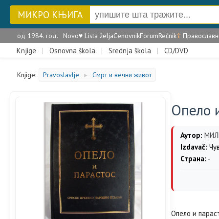
МИКРО КЊИГА
од 1984. год.
Novo
♥
Lista želja
Cenovnik
Forum
Rečnik
☦
Православн
Knjige
|
Osnovna škola
|
Srednja škola
|
CD/DVD
Knjige:
Pravoslavlje
Смрт и вечни живот
►
Опело 
Аутор:
МИЛ
Izdavač:
Чу
Страна:
-
Опeло и парас