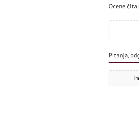
Ocene čita
Pitanja, od
Im