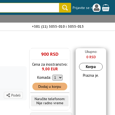
Prijavite se >
+381 (11) 3055-010 i 3055-015
Ukupno:
900 RSD
0 RSD
Cena za inostranstvo:
Korpa
9,00 EUR
Prazna je.
Komada:
Dodaj u korpu
Podeli
Naručite telefonom:
Nije radno vreme