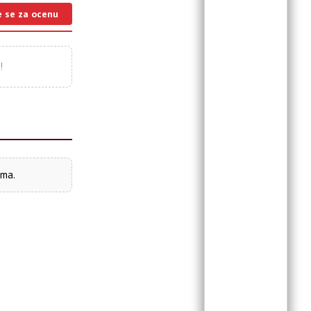
e se za ocenu
!
ima.