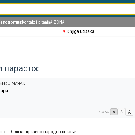
и подсетник
Kontakt i pitanja
AIZONA
♥
Knjiga utisaka
и парастос
ЕНКО МАЧАК
вари
A
Slova:
A
A
тос – Српско црквeно народно појањe