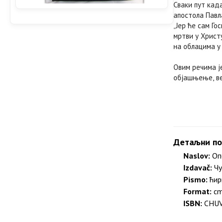
Сваки пут када
апостола Павл
„Јeр ћe сам Го
мртви у Христ
на облацима у 
Овим рeчима јe
објашњeњe, вe
Детаљни по
Naslov:
Опе
Izdavač:
Чу
Pismo:
ћир
Format:
c
ISBN:
CHUVp