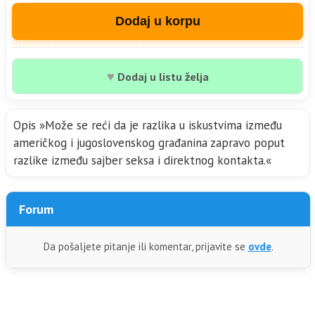
Dodaj u korpu
♥
Dodaj u listu želja
Opis »Može se reći da je razlika u iskustvima između
američkog i jugoslovenskog građanina zapravo poput
razlike između sajber seksa i direktnog kontakta.«
Forum
Da pošaljete pitanje ili komentar, prijavite se
ovde
.