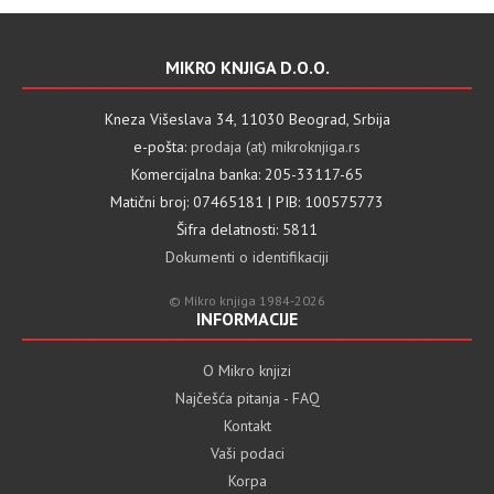
MIKRO KNJIGA D.O.O.
Kneza Višeslava 34, 11030 Beograd, Srbija
e-pošta:
prodaja (at) mikroknjiga.rs
Komercijalna banka: 205-33117-65
Matični broj: 07465181 | PIB: 100575773
Šifra delatnosti: 5811
Dokumenti o identifikaciji
© Mikro knjiga 1984-2026
INFORMACIJE
O Mikro knjizi
Najčešća pitanja - FAQ
Kontakt
Vaši podaci
Korpa