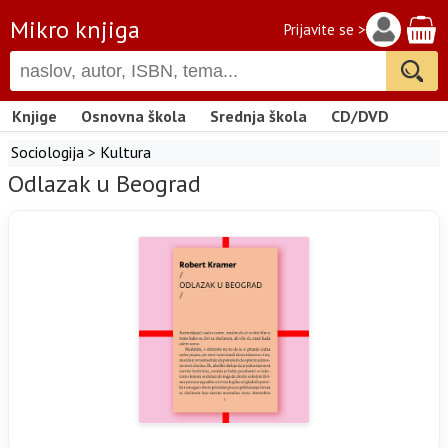
Mikro knjiga
Prijavite se >
Knjige
Osnovna škola
Srednja škola
CD/DVD
Sociologija
>
Kultura
Odlazak u Beograd