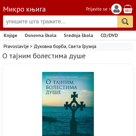
Микро књига
Prijavite se >
Knjige
Osnovna škola
Srednja škola
CD/DVD
Pravoslavlje
>
Духовна борба
,
Света Грузија
О тајним болестима душе