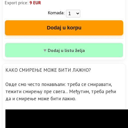
Export price:
9 EUR
Komada:
Dodaj u korpu
♥
Dodaj u listu želja
КАКО СМИРЕЊЕ МОЖЕ БИТИ ЛАЖНО?
Овде смо често понављали: треба се смиравати,
тежити смирењу пре свега... Међутим, треба рећи
да и смирење може бити лажно.