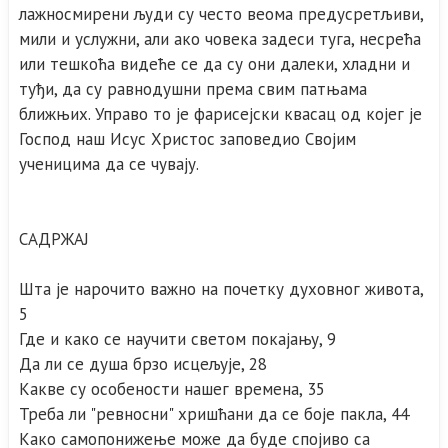
лажносмирени људи су често веома предусретљиви,
мили и услужни, али ако човека задеси туга, несрећа
или тешкоћа видеће се да су они далеки, хладни и
туђи, да су равнодушни према свим патњама
ближњих. Управо то је фарисејски квасац од којег је
Господ наш Исус Христос заповедио Својим
ученицима да се чувају.
САДРЖАЈ
Шта је нарочито важно на почетку духовног живота,
5
Где и како се научити светом покајању, 9
Да ли се душа брзо исцељује, 28
Какве су особености нашег времена, 35
Треба ли "ревносни" хришћани да се боје пакла, 44
Како самопонижење може да буде спојиво са