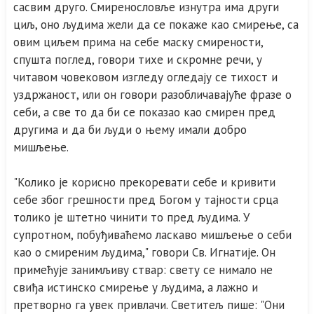
сасвим друго. Смиренословље изнутра има други
циљ, оно људима жели да се покаже као смирење, са
овим циљем прима на себе маску смирености,
спушта поглед, говори тихе и скромне речи, у
читавом човековом изгледу огледају се тихост и
уздржаност, или он говори разобличавајуће фразе о
себи, а све то да би се показао као смирен пред
другима и да би људи о њему имали добро
мишљење.
"Колико је корисно прекоревати себе и кривити
себе због грешности пред Богом у тајности срца
толико је штетно чинити то пред људима. У
супротном, побуђиваћемо ласкаво мишљење о себи
као о смиреним људима," говори Св. Игнатије. Он
примећује занимљиву ствар: свету се нимало не
свиђа истинско смирење у људима, а лажно и
претворно га увек привлачи. Светитељ пише: "Они