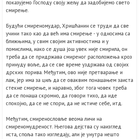
показујемо Господу своју жељу да задобијемо свето
смирење.
Будући смиреномудар, Хришћанин се труди да све
учини тако као да већ има смирење - у односима са
ближњима, у свим својим активностима и у
помислима, иако се душа још увек није смирила, он
треба да се придржава смиреног расположења кроз
принуду воље, да се све време уздржава од својих
дрских порива. Међутим, ово није претварање и
лаж, јер има за циљ да се оваквим понашањем заиста
стекне смирење, и наравно, због тога човек треба
да се понаша скромно, да говори тихо, да иде
спокојно, да се не спори, да не истиче себе, итд.
Међутим, смиренословље веома личи на
смиреномудреност. Његова дејства су наизглед
иста, споља тако изгледају, али је унутра нешто