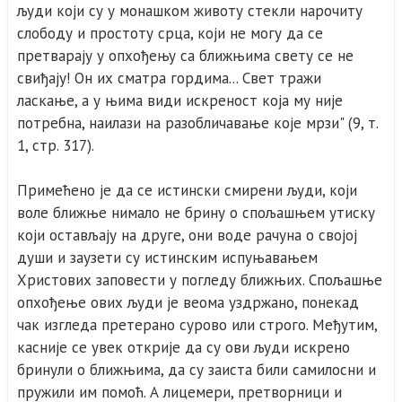
људи који су у монашком животу стекли нарочиту
слободу и простоту срца, који не могу да се
претварају у опхођењу са ближњима свету се не
свиђају! Он их сматра гордима... Свет тражи
ласкање, а у њима види искреност која му није
потребна, наилази на разобличавање које мрзи" (9, т.
1, стр. 317).
Примећено је да се истински смирени људи, који
воле ближње нимало не брину о спољашњем утиску
који остављају на друге, они воде рачуна о својој
души и заузети су истинским испуњавањем
Христових заповести у погледу ближњих. Спољашње
опхођење ових људи је веома уздржано, понекад
чак изгледа претерано сурово или строго. Међутим,
касније се увек открије да су ови људи искрено
бринули о ближњима, да су заиста били самилосни и
пружили им помоћ. А лицемери, претворници и