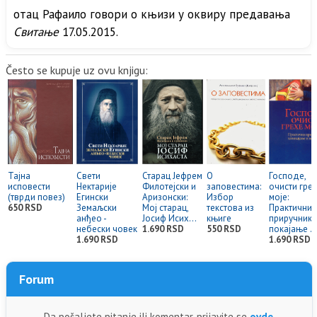
отац Рафаило говори о књизи у оквиру предавања
Свитање
17.05.2015.
Često se kupuje uz ovu knjigu:
Тајна
Свети
Старац Јефрем
О
Господе,
исповести
Нектарије
Филотејски и
заповестима:
очисти гре
(тврди повез)
Егински
Аризонски:
Избор
моје:
650 RSD
Земаљски
Мој старац,
текстова из
Практични
анђео -
Јосиф Исих...
књиге
приручник 
небески човек
1.690 RSD
550 RSD
покајање ..
1.690 RSD
1.690 RSD
Forum
Da pošaljete pitanje ili komentar, prijavite se
ovde
.