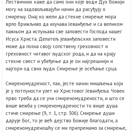
Лествичник каже да само они које води Дух Божији
могу на задовољавајући начин да расуђују о
смирењу. Онај ко жели да стекне смирење мора
врло брижљиво да изучава Јеванђеље и са великом
пажњом да испуњава све заповести Господа нашег
Исуса Христа. Делатељ јеванђељских заповести
може да позна своју сопствену греховност и
греховност читавог људског рода, и да на крају
стекне свест и убеђење да је он најгрешнији и
најгори од свих људи. Смирење је осећање срца.
Смиреномудреност, пак, јесте начин мишљења који
је у потпуности узет из Христовог Јеванђеља. Човек
прво треба да се учи смиреномудрености, и што се
више вежба у смиреномудрености то више душа
стиче смирење (9, т. 1, стр. 306). Смирење души
дарује Бог, то је већ дејство Божије благодати, а
смиреномудреношћу се ми припремамо за смирење,