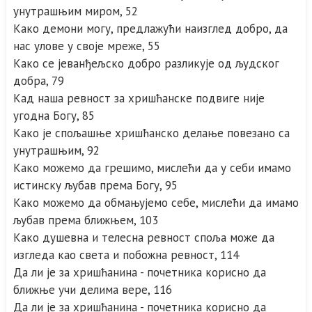
унутрашњим миром, 52
Како демони могу, предлажући наизглед добро, да
нас улове у своје мреже, 55
Како се јеванђељско добро разликује од људског
добра, 79
Кад наша ревност за хришћанске подвиге није
угодна Богу, 85
Како је спољашње хришћанско делање повезано са
унутрашњим, 92
Како можемо да грешимо, мислећи да у себи имамо
истинску љубав према Богу, 95
Како можемо да обмањујемо себе, мислећи да имамо
љубав према ближњем, 103
Како душевна и телесна ревност споља може да
изгледа као света и побожна ревност, 114
Да ли је за хришћанина - почетника корисно да
ближње учи делима вере, 116
Да ли је за хришћанина - почетника корисно да