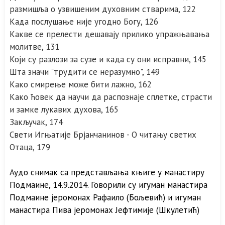
размишља о узвишеним духовним стварима, 122
Када послушање није угодно Богу, 126
Какве се прелести дешавају прилико упражњавања
молитве, 131
Који су разлози за сузе и када су они исправни, 145
Шта значи "трудити се неразумно", 149
Како смирење може бити лажно, 162
Како ћовек да научи да распознаје сплетке, страсти
и замке лукавих духова, 165
Закључак, 174
Свети Игњатије Брјанчанинов - О читању светих
Отаца, 179
Аудо снимак са представљања књиге у манастиру
Подмаине, 14.9.2014. Говорили су игуман манастира
Подмаине јеромонах Рафаило (Бољевић) и игуман
манастира Пива јеромонах Јефтимије (Шкулетић)