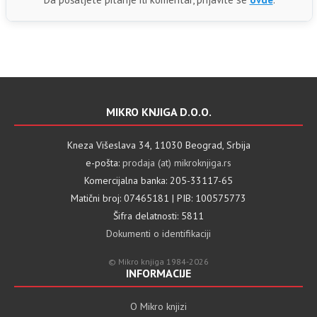
MIKRO KNJIGA D.O.O.
Kneza Višeslava 34, 11030 Beograd, Srbija
e-pošta:
prodaja (at) mikroknjiga.rs
Komercijalna banka: 205-33117-65
Matični broj: 07465181 | PIB: 100575773
Šifra delatnosti: 5811
Dokumenti o identifikaciji
© Mikro knjiga 1984-2026
INFORMACIJE
O Mikro knjizi