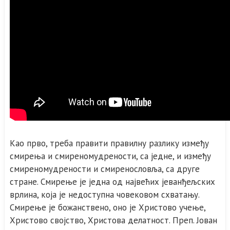
Као прво, треба правити правилну разлику између
смирења и смиреномудрености, са једне, и између
смиреномудрености и смиренословља, са друге
стране. Смирење је једна од највећих јеванђељских
врлина, која је недоступна човековом схватању.
Смирење је божанствено, оно је Христово учење,
Христово својство, Христова делатност. Преп. Јован