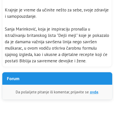
Krajnje je vreme da učinite nešto za sebe, svoje zdravlje
i samopouzdanje.
Sanja Marinković, koja je inspiraciju pronašla u
istraživanju britanskog lista "Dejli mejl" koje je pokazalo
da je damama važnija savršena linija nego savršen
muškarac, u ovom vodiču otkriva čarobnu formulu
sjajnog izgleda, kao i ukusne a dijetalne recepte koji će
postati Biblija za savremene devojke i žene.
Forum
Da pošaljete pitanje ili komentar, prijavite se
ovde
.