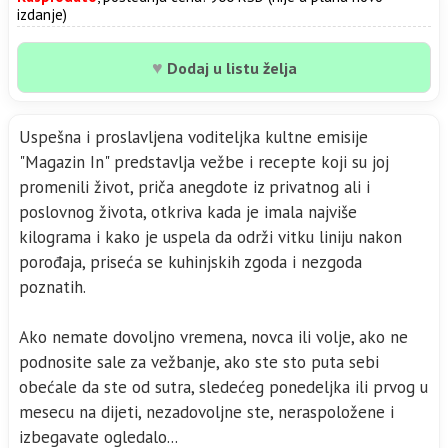
izdanje)
♥
Dodaj u listu želja
Uspešna i proslavljena voditeljka kultne emisije
"Magazin In" predstavlja vežbe i recepte koji su joj
promenili život, priča anegdote iz privatnog ali i
poslovnog života, otkriva kada je imala najviše
kilograma i kako je uspela da održi vitku liniju nakon
porođaja, priseća se kuhinjskih zgoda i nezgoda
poznatih.
Ako nemate dovoljno vremena, novca ili volje, ako ne
podnosite sale za vežbanje, ako ste sto puta sebi
obećale da ste od sutra, sledećeg ponedeljka ili prvog u
mesecu na dijeti, nezadovoljne ste, neraspoložene i
izbegavate ogledalo...