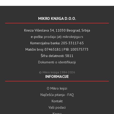
MIKRO KNJIGA D.O.O.
Kneza Višeslava 34, 11030 Beograd, Srbija
e-pošta:
prodaja (at) mikroknjiga.rs
Komercijalna banka: 205-33117-65
Matični broj: 07465181 | PIB: 100575773
Šifra delatnosti: 5811
Dokumenti o identifikaciji
© Mikro knjiga 1984-2026
INFORMACIJE
O Mikro knjizi
Najčešća pitanja - FAQ
Kontakt
Vaši podaci
Korpa