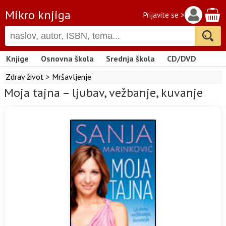
Mikro knjiga
Prijavite se >
Knjige
Osnovna škola
Srednja škola
CD/DVD
Zdrav život
>
Mršavljenje
Moja tajna – ljubav, vežbanje, kuvanje