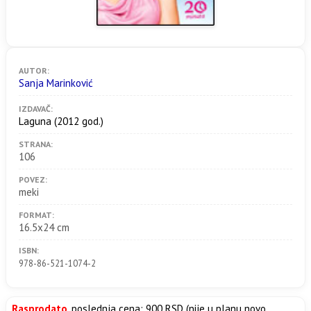
AUTOR:
Sanja Marinković
IZDAVAČ:
Laguna
(2012 god.)
STRANA:
106
POVEZ:
meki
FORMAT:
16.5x24 cm
ISBN:
978-86-521-1074-2
Rasprodato
, poslednja cena: 900 RSD (nije u planu novo