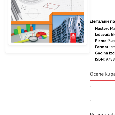
Детаљни по
Naslov:
Мат
Izdavač:
БИ
Pismo:
ћир
Format:
c
Godina izd
ISBN:
9788
Ocene kup
Pitanja, od