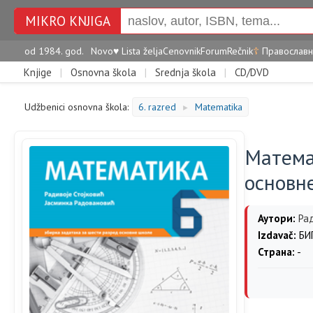
MIKRO KNJIGA
od 1984. god.
Novo
♥
Lista želja
Cenovnik
Forum
Rečnik
☦
Православн
Knjige
|
Osnovna škola
|
Srednja škola
|
CD/DVD
Udžbenici osnovna škola:
6. razred
Matematika
►
Математ
основн
Аутори:
Ра
Izdavač:
БИГ
Страна:
-