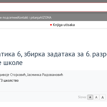
и подсетник
Kontakt i pitanja
AIZONA
♥
Knjiga utisaka
ика 6, збирка задатака за 6. раз
е школе
дивоје Стојковић
,
Јасминка Радовановић
З школство
A
Slova:
A
A