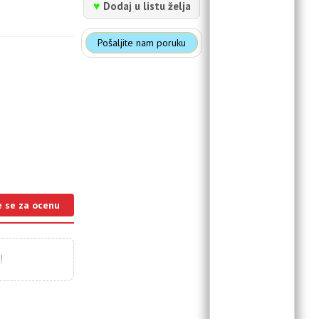
♥
Dodaj u listu želja
Pošaljite nam poruku
e se za ocenu
!