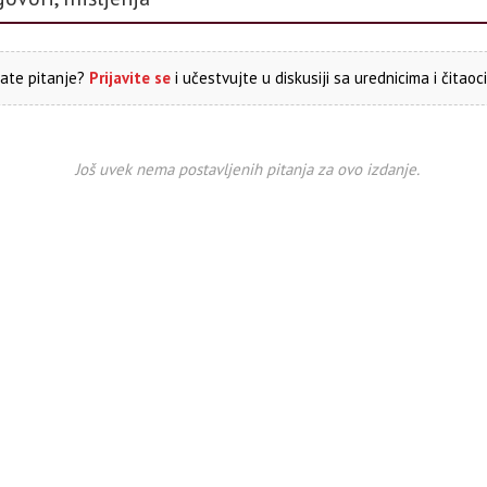
ate pitanje?
Prijavite se
i učestvujte u diskusiji sa urednicima i čitaoc
Još uvek nema postavljenih pitanja za ovo izdanje.