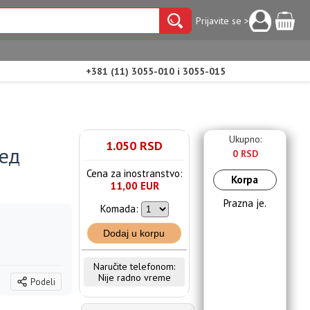
Prijavite se >
+381 (11) 3055-010 i 3055-015
Ukupno:
1.050 RSD
ред
0 RSD
Cena za inostranstvo:
Korpa
11,00 EUR
Prazna je.
Komada:
Dodaj u korpu
Naručite telefonom:
Nije radno vreme
Podeli