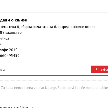
даци о књизи
ематика 6, збирка задатака за 6. разред основне школе
ГЗ школство
илица
m
anja:
2019
660495459
aca
Prijavit
Za sada nema ocena za ovo izdanje. Budite prvi koji će podeliti utiske
govori, mišljenja