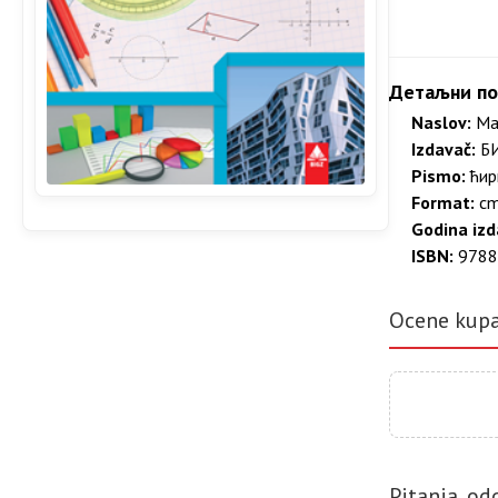
Детаљни по
Naslov:
Мат
Izdavač:
БИ
Pismo:
ћир
Format:
c
Godina izd
ISBN:
9788
Ocene kup
Pitanja, od