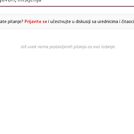
ate pitanje?
Prijavite se
i učestvujte u diskusiji sa urednicima i čitaoc
Još uvek nema postavljenih pitanja za ovo izdanje.