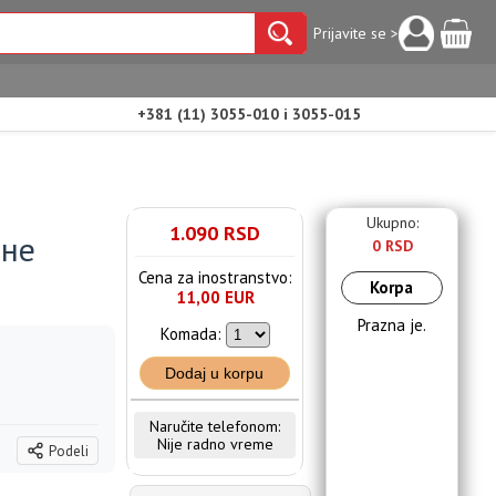
Prijavite se >
+381 (11) 3055-010 i 3055-015
Ukupno:
1.090 RSD
вне
0 RSD
Cena za inostranstvo:
Korpa
11,00 EUR
Prazna je.
Komada:
Dodaj u korpu
Naručite telefonom:
Nije radno vreme
Podeli