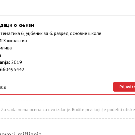
даци о књизи
ематика 6, уџбеник за 6. разред основне школе
ГЗ школство
илица
m
anja:
2019
660495442
aca
Prijavit
Za sada nema ocena za ovo izdanje. Budite prvi koji će podeliti utiske
govori, mišljenja