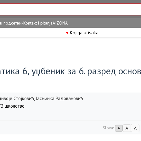
и подсетник
Kontakt i pitanja
AIZONA
♥
Knjiga utisaka
ика 6, уџбеник за 6. разред осно
дивоје Стојковић
,
Јасминка Радовановић
З школство
A
Slova:
A
A