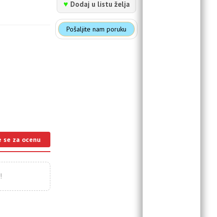
♥
Dodaj u listu želja
Pošaljite nam poruku
e se za ocenu
!