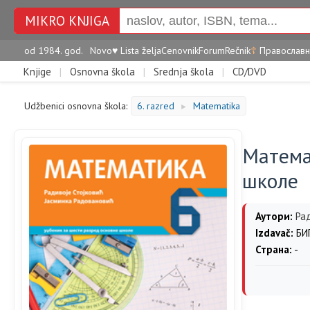
MIKRO KNJIGA
od 1984. god.
Novo
♥
Lista želja
Cenovnik
Forum
Rečnik
☦
Православн
Knjige
|
Osnovna škola
|
Srednja škola
|
CD/DVD
Udžbenici osnovna škola:
6. razred
Matematika
►
Математ
школе
Аутори:
Ра
Izdavač:
БИГ
Страна:
-