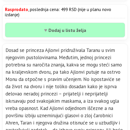
Rasprodato
, poslednja cena: 499 RSD (nije u planu novo
izdanje)
♥
Dodaj u listu želja
Dosad se princeza Ajlonvi pridruživala Taranu u svim
njegovim pustolovinama. Međutim, jednoj princezi
potrebna su naročita znanja, kakva se mogu steći samo
na kraljevskom dvoru, pa tako Ajlonvi putuje na ostrvo
Monu da otpočne s pravim učenjem. No ispostaviće se
da život na dvoru i nije toliko dosadan kako je isprva
delovao neradoj princezi – prijatelji i neprijatelji
iskrsavaju pod svakojakim maskama, a iza svakog ugla
vreba opasnost. Kad Ajlonvi odjednom iščezne a na
površinu izbiju uznemirujući glasovi o zloj čarobnici
Ahren, Taran i njegova družina otisnuće se u uzbudljiv i