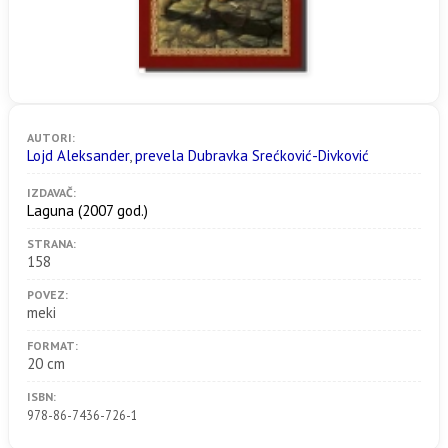
AUTORI:
Lojd Aleksander
,
prevela Dubravka Srećković-Divković
IZDAVAČ:
Laguna
(2007 god.)
STRANA:
158
POVEZ:
meki
FORMAT:
20 cm
ISBN:
978-86-7436-726-1