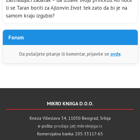
zastrašujući zadatak – da izbave svoju princezu. Ali hoće
li se Taran boriti za Ajlonvin život tek zato da bi je na
samom kraju izgubio?
Forum
Da pošaljete pitanje ili komentar, prijavite se
ovde
.
MIKRO KNJIGA D.O.O.
Kneza Višeslava 34, 11030 Beograd, Srbija
e-pošta:
prodaja (at) mikroknjiga.rs
Komercijalna banka: 205-33117-65