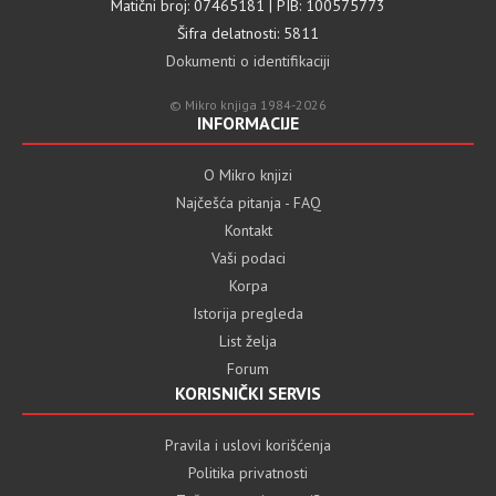
Matični broj: 07465181 | PIB: 100575773
Šifra delatnosti: 5811
Dokumenti o identifikaciji
© Mikro knjiga 1984-2026
INFORMACIJE
O Mikro knjizi
Najčešća pitanja - FAQ
Kontakt
Vaši podaci
Korpa
Istorija pregleda
List želja
Forum
KORISNIČKI SERVIS
Pravila i uslovi korišćenja
Politika privatnosti