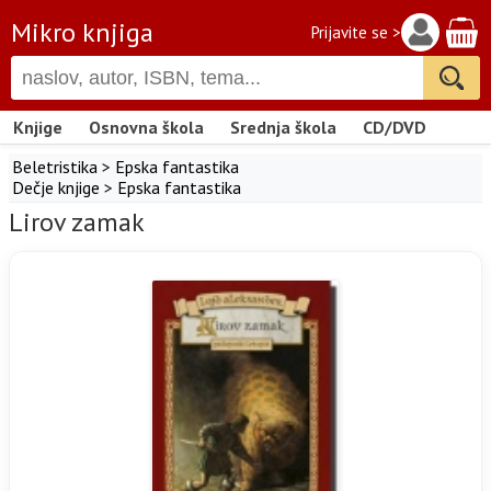
Mikro knjiga
Prijavite se >
Knjige
Osnovna škola
Srednja škola
CD/DVD
Beletristika
>
Epska fantastika
Dečje knjige
>
Epska fantastika
Lirov zamak