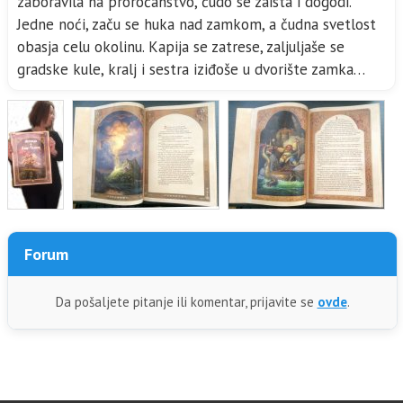
zaboravila na proročanstvo, čudo se zaista i dogodi.
Jedne noći, začu se huka nad zamkom, a čudna svetlost
obasja celu okolinu. Kapija se zatrese, zaljuljaše se
gradske kule, kralj i sestra iziđoše u dvorište zamka…
Forum
Da pošaljete pitanje ili komentar, prijavite se
ovde
.