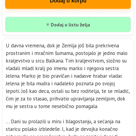
Dodaj u korpu
♥
Dodaj u listu želja
U davna vremena, dok je Zemlja još bila prekrivena
prostranim i mračnim šumama, postojalo je jedno malo
kraljevstvo u srcu Balkana. Tim kraljevstvom, složno su
vladali mladi kralj po imenu marko i njegova sestra
Jelena. Marko je bio pravičan i nadasve hrabar vladar.
Jelena je bila mudra i nadaleko poznata po svojoj
lepoti. Još kao deca, ostali su bez roditelja, te se mladić,
čim je za to stasao, prihvatio upravljanja zemljom, dok
mu je sestra u tome nesebično pomagala.
… Dani su prolazili u miru i blagostanju, a sećanja na
staricu polako izbledeše. I, kad je devojka konačno