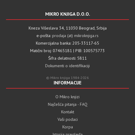
MIKRO KNJIGA D.O.O.
Kneza Višeslava 34, 11030 Beograd, Srbija
e-pošta:
prodaja (at) mikroknjiga.rs
Komercijalna banka: 205-33117-65
Matični broj: 07465181 | PIB: 100575773
Šifra delatnosti: 5811
Dokumenti o identifikaciji
© Mikro knjiga 1984-2026
INFORMACIJE
O Mikro knjizi
Najčešća pitanja - FAQ
Kontakt
Vaši podaci
Korpa
Istorija pregleda