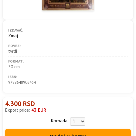
IZDAVAČ:
Zmaj
POVEZ:
tvrdi
FORMAT:
30 cm
ISBN:
9788648906434
4.300 RSD
Export price:
43 EUR
Komada: