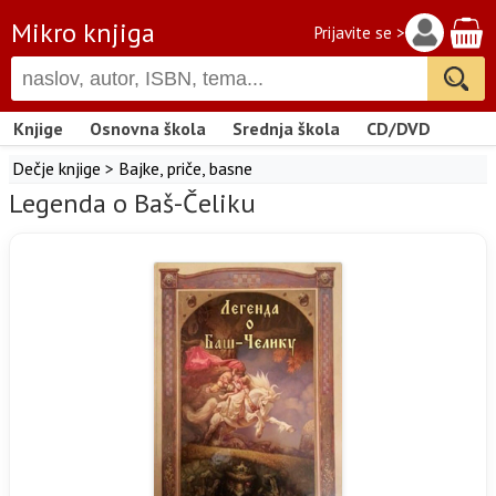
Mikro knjiga
Prijavite se >
Knjige
Osnovna škola
Srednja škola
CD/DVD
Dečje knjige
>
Bajke, priče, basne
Legenda o Baš-Čeliku