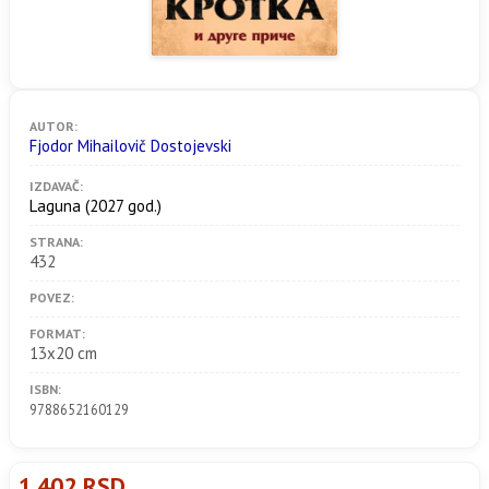
AUTOR:
Fjodor Mihailovič Dostojevski
IZDAVAČ:
Laguna
(2027 god.)
STRANA:
432
POVEZ:
FORMAT:
13x20 cm
ISBN:
9788652160129
1.402 RSD