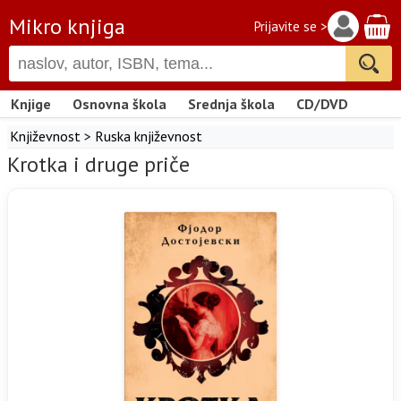
Mikro knjiga
Prijavite se >
Knjige
Osnovna škola
Srednja škola
CD/DVD
Književnost
>
Ruska književnost
Krotka i druge priče