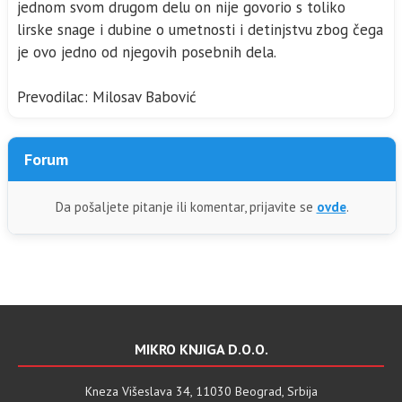
jednom svom drugom delu on nije govorio s toliko
lirske snage i dubine o umetnosti i detinjstvu zbog čega
je ovo jedno od njegovih posebnih dela.
Prevodilac: Milosav Babović
Forum
Da pošaljete pitanje ili komentar, prijavite se
ovde
.
MIKRO KNJIGA D.O.O.
Kneza Višeslava 34, 11030 Beograd, Srbija