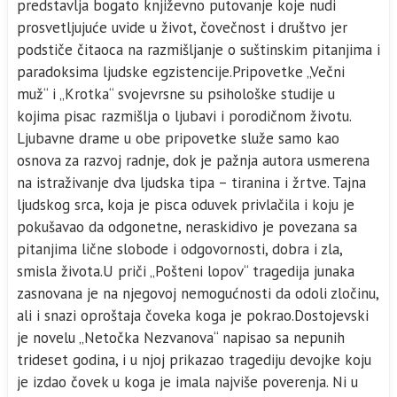
predstavlja bogato književno putovanje koje nudi
prosvetljujuće uvide u život, čovečnost i društvo jer
podstiče čitaoca na razmišljanje o suštinskim pitanjima i
paradoksima ljudske egzistencije.Pripovetke „Večni
muž“ i „Krotka“ svojevrsne su psihološke studije u
kojima pisac razmišlja o ljubavi i porodičnom životu.
Ljubavne drame u obe pripovetke služe samo kao
osnova za razvoj radnje, dok je pažnja autora usmerena
na istraživanje dva ljudska tipa – tiranina i žrtve. Tajna
ljudskog srca, koja je pisca oduvek privlačila i koju je
pokušavao da odgonetne, neraskidivo je povezana sa
pitanjima lične slobode i odgovornosti, dobra i zla,
smisla života.U priči „Pošteni lopov“ tragedija junaka
zasnovana je na njegovoj nemogućnosti da odoli zločinu,
ali i snazi oproštaja čoveka koga je pokrao.Dostojevski
je novelu „Netočka Nezvanova“ napisao sa nepunih
trideset godina, i u njoj prikazao tragediju devojke koju
je izdao čovek u koga je imala najviše poverenja. Ni u