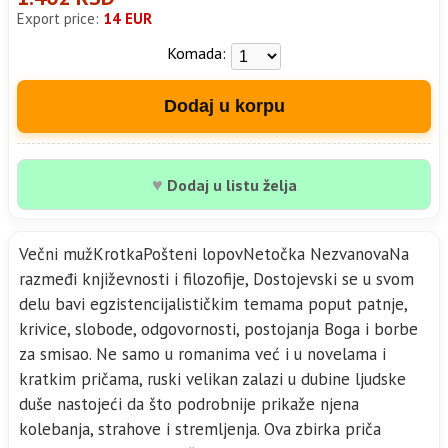
Export price:
14 EUR
Komada:
Dodaj u korpu
♥
Dodaj u listu želja
Večni mužKrotkaPošteni lopovNetočka NezvanovaNa
razmeđi književnosti i filozofije, Dostojevski se u svom
delu bavi egzistencijalističkim temama poput patnje,
krivice, slobode, odgovornosti, postojanja Boga i borbe
za smisao. Ne samo u romanima već i u novelama i
kratkim pričama, ruski velikan zalazi u dubine ljudske
duše nastojeći da što podrobnije prikaže njena
kolebanja, strahove i stremljenja. Ova zbirka priča