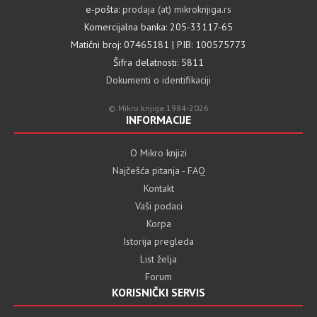
e-pošta:
prodaja (at) mikroknjiga.rs
Komercijalna banka: 205-33117-65
Matični broj: 07465181 | PIB: 100575773
Šifra delatnosti: 5811
Dokumenti o identifikaciji
© Mikro knjiga 1984-2026
INFORMACIJE
O Mikro knjizi
Najčešća pitanja - FAQ
Kontakt
Vaši podaci
Korpa
Istorija pregleda
List želja
Forum
KORISNIČKI SERVIS