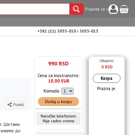
Prijavite se >
+381 (11) 3055-010 i 3055-015
Ukupno:
990 RSD
0 RSD
Cena za inostranstvo:
Korpa
10,00 EUR
Prazna je.
Komada:
Dodaj u korpu
Podeli
Naručite telefonom:
Nije radno vreme
ст. Шетамо
Стижемо до