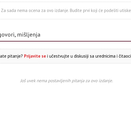
Za sada nema ocena za ovo izdanje. Budite prvi koji će podeliti utiske
govori, mišljenja
ate pitanje?
Prijavite se
i učestvujte u diskusiji sa urednicima i čitaoc
Još uvek nema postavljenih pitanja za ovo izdanje.