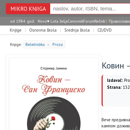
MIKRO KNJIGA
od 1984. god.
Novo
♥
Lista želja
Cenovnik
Forum
Rečnik
☦
Православн
Knjige
|
Osnovna škola
|
Srednja škola
|
CD/DVD
Knjige:
Beletristika
Proza
►
Ковин 
Izdavač:
Pro
Strana:
132
Вече предивна
кампом доживљ