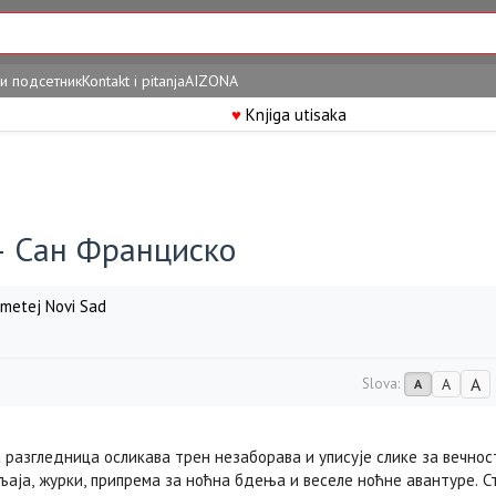
и подсетник
Kontakt i pitanja
AIZONA
♥
Knjiga utisaka
– Сан Франциско
metej Novi Sad
A
Slova:
A
A
 разгледница осликава трен незаборава и уписује слике за вечно
аја, журки, припрема за ноћна бдења и веселе ноћне авантуре. 