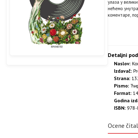
улаза у велики
нећемо унутра
коментаре, по
Detaljni pod
Naslov:
Ков
Izdavač:
Pr
Strana:
132
Pismo:
Ћир
Format:
14
Godina izd
ISBN:
978-
Ocene čita