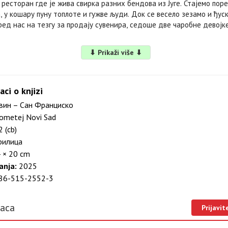
 ресторан где је жива свирка разних бендова из Југе. Стајемо поре
, у кошару пуну топлоте и гужве људи. Док се весело зезамо и ђу
ред нас на тезгу за продају сувенира, седоше две чаробне девојк
⬇ Prikaži više ⬇
aci o knjizi
ин – Сан Франциско
ometej Novi Sad
 (cb)
илица
 × 20 cm
anja:
2025
86-515-2552-3
laca
Prijavit