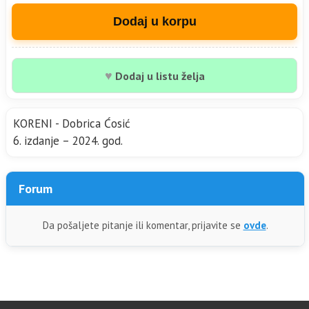
Dodaj u korpu
♥
Dodaj u listu želja
KORENI - Dobrica Ćosić
6. izdanje – 2024. god.
Forum
Da pošaljete pitanje ili komentar, prijavite se
ovde
.