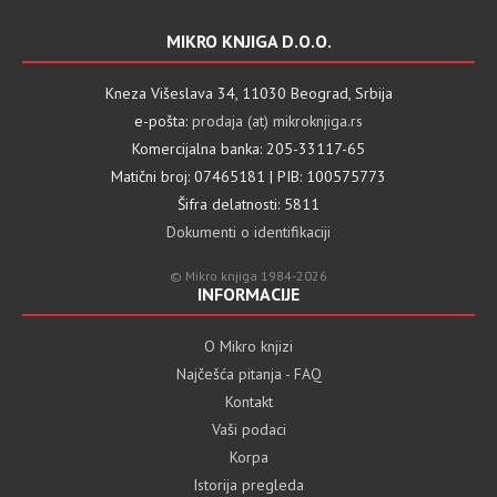
MIKRO KNJIGA D.O.O.
Kneza Višeslava 34, 11030 Beograd, Srbija
e-pošta:
prodaja (at) mikroknjiga.rs
Komercijalna banka: 205-33117-65
Matični broj: 07465181 | PIB: 100575773
Šifra delatnosti: 5811
Dokumenti o identifikaciji
© Mikro knjiga 1984-2026
INFORMACIJE
O Mikro knjizi
Najčešća pitanja - FAQ
Kontakt
Vaši podaci
Korpa
Istorija pregleda