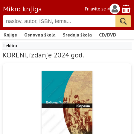
Mikro knjiga
Prijavite se >
Knjige
Osnovna škola
Srednja škola
CD/DVD
Lektira
KORENI, izdanje 2024 god.