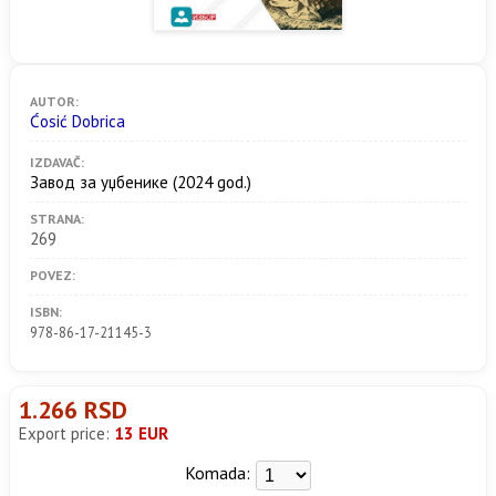
AUTOR:
Ćosić Dobrica
IZDAVAČ:
Завод за уџбенике
(2024 god.)
STRANA:
269
POVEZ:
ISBN:
978-86-17-21145-3
1.266 RSD
Export price:
13 EUR
Komada: