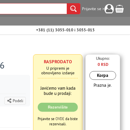
Prijavite se >
+381 (11) 3055-010 i 3055-015
Ukupno:
RASPRODATO
 6
0 RSD
U pripremi je
obnovljeno izdanje
Korpa
Prazna je.
Javićemo vam kada
bude u prodaji:
Podeli
Rezervišite
Prijavite se
OVDE
da biste
rezervisali.