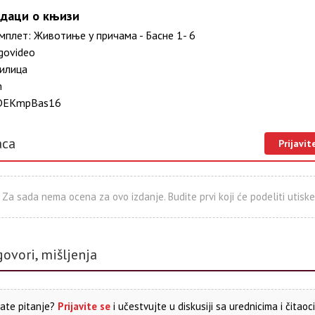
даци о књизи
плет: Животиње у причама - Басне 1- 6
govideo
илица
m
DEKmpBas16
aca
Prijavit
Za sada nema ocena za ovo izdanje. Budite prvi koji će podeliti utiske
govori, mišljenja
ate pitanje?
Prijavite se
i učestvujte u diskusiji sa urednicima i čitaoc