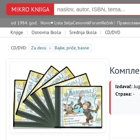
MIKRO KNJIGA
od 1984. god.
Novo
♥
Lista želja
Cenovnik
Forum
Rečnik
☦
Православн
Knjige
|
Osnovna škola
|
Srednja škola
|
CD/DVD
CD/DVD:
Za decu
Bajke, priče, basne
►
Компле
Izdavač:
Jug
Страна:
-