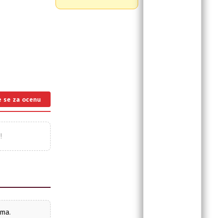
e se za ocenu
!
ima.