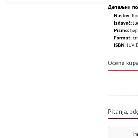
Детаљни по
Naslov:
Ком
Izdavač:
Ju
Pismo:
ћир
Format:
c
ISBN:
JUVI
Ocene kup
Pitanja, od
Im