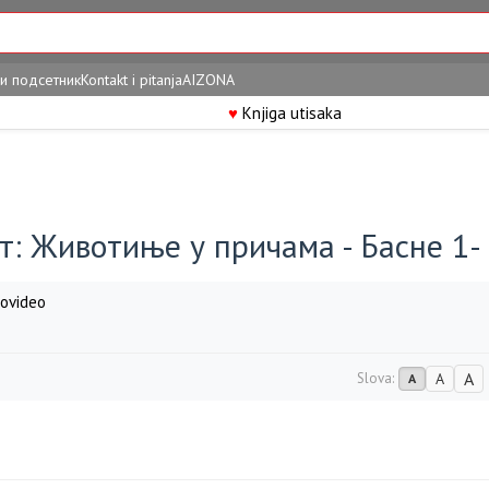
и подсетник
Kontakt i pitanja
AIZONA
♥
Knjiga utisaka
т: Животиње у причама - Басне 1-
ovideo
A
Slova:
A
A