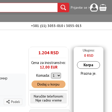
Prijavite se >
+381 (11) 3055-010 i 3055-015
Ukupno:
1.204 RSD
0 RSD
Cena za inostranstvo:
Korpa
12,00 EUR
Prazna je.
Komada:
омир
Dodaj u korpu
Naručite telefonom:
Nije radno vreme
Podeli