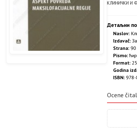
КЛИНИЧКИ И 
Детаљни по
Naslov:
Кли
Izdavač:
За
Strana:
90 
Pismo:
ћир
Format:
25
Godina izd
ISBN:
978-
Ocene čita