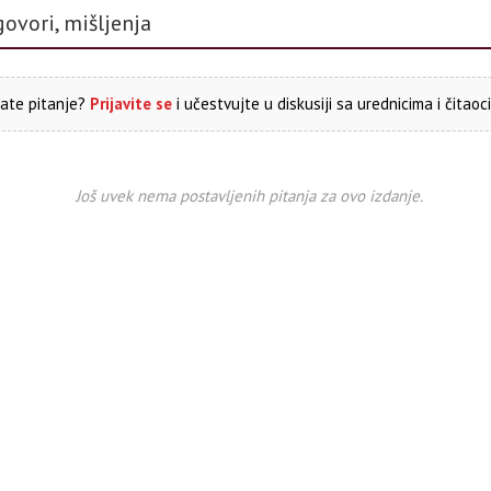
govori, mišljenja
ate pitanje?
Prijavite se
i učestvujte u diskusiji sa urednicima i čitaoc
Još uvek nema postavljenih pitanja za ovo izdanje.