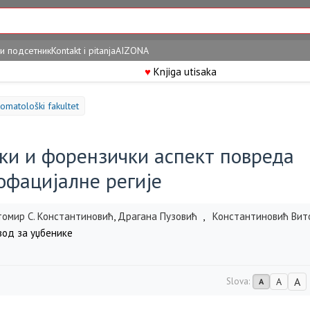
и подсетник
Kontakt i pitanja
AIZONA
♥
Knjiga utisaka
omatološki fakultet
ки и форензички аспект повреда
офацијалне регије
томир С. Константиновић
,
Драгана Пузовић
,
Константиновић Вит
од за уџбенике
A
Slova:
A
A