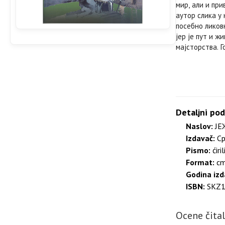
мир, али и при
аутор слика у
посебно ликов
јер је пут и 
мајсторства. 
Detaljni pod
Naslov:
ЈЕ
Izdavač:
Ср
Pismo:
ćiril
Format:
c
Godina izd
ISBN:
SKZ1
Ocene čita