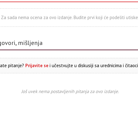
Za sada nema ocena za ovo izdanje. Budite prvi koji će podeliti utiske
govori, mišljenja
ate pitanje?
Prijavite se
i učestvujte u diskusiji sa urednicima i čitaoc
Još uvek nema postavljenih pitanja za ovo izdanje.