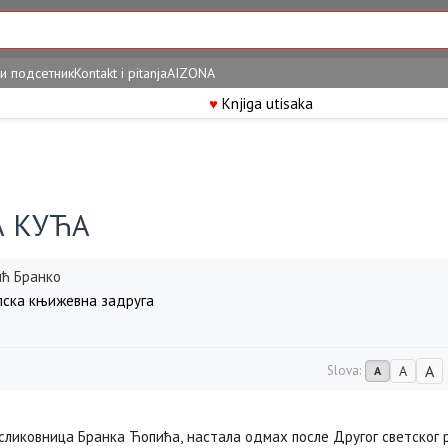
и подсетник
Kontakt i pitanja
AIZONA
♥
Knjiga utisaka
А КУЋА
ћ Бранко
ска књижевна задруга
A
Slova:
A
A
сликовница Бранка Ћопића, настала одмах после Другог светског 