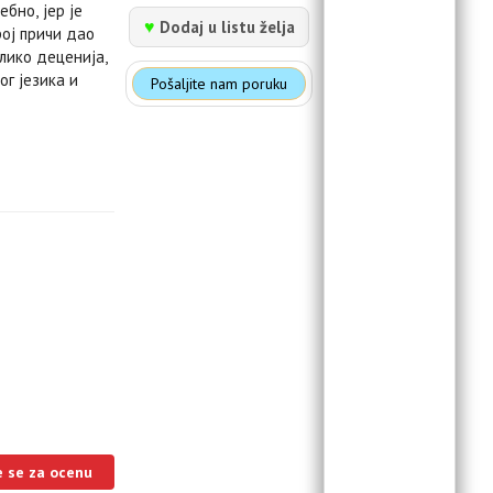
бно, јер је
♥
Dodaj u listu želja
рој причи дао
лико деценија,
ог језика и
Pošaljite nam poruku
e se za ocenu