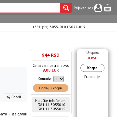
Prijavite se >
+381 (11) 3055-010 i 3055-015
Ukupno:
944 RSD
0 RSD
Cena za inostranstvo:
Korpa
9,00 EUR
Prazna je.
Komada:
Dodaj u korpu
Podeli
Naručite telefonom:
+381 11 3055010
+381 11 3055015
рата – да слави