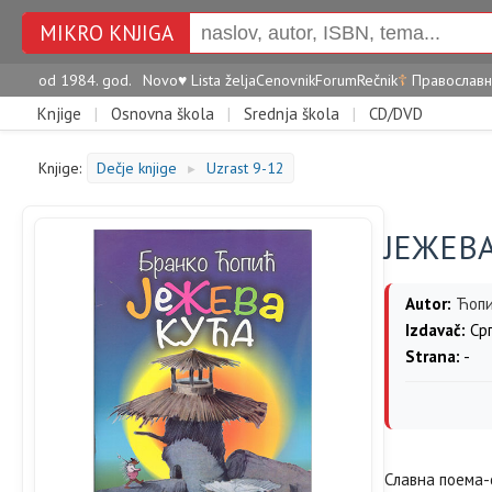
MIKRO KNJIGA
od 1984. god.
Novo
♥
Lista želja
Cenovnik
Forum
Rečnik
☦
Православн
Knjige
|
Osnovna škola
|
Srednja škola
|
CD/DVD
Knjige:
Dečje knjige
Uzrast 9-12
►
ЈЕЖЕВ
Autor:
Ћопи
Izdavač:
Срп
Strana:
-
Славна поема-