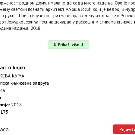
врженост родном дому, имала је до сада много издања. Ово је посе
 њему светски познати архитект Аљоша Јосић који је ведрој и муд
но рухо… Прича изузетног ритма очарава децу и одрасле већ неко
живот Јежурке Јежића песник дочарао у раскошним сликама књижевн
Година издања: 2018.
⬇ Prikaži više ⬇
aci o knjizi
ЖЕВА КУЋА
пска књижевна задруга
ica
m
anja:
2018
175
laca
Prijavit