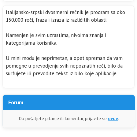
Italijansko-srpski dvosmerni rečnik je program sa oko
150.000 reči, fraza i izraza iz različitih oblasti.
Namenjen je svim uzrastima, nivoima znanja i
kategorijama korisnika.
U mini modu je neprimetan, a opet spreman da vam
pomogne u prevodjenju svih nepoznatih reči, bilo da
surfujete ili prevodite tekst iz bilo koje aplikacije.
Forum
Da pošaljete pitanje ili komentar, prijavite se
ovde
.