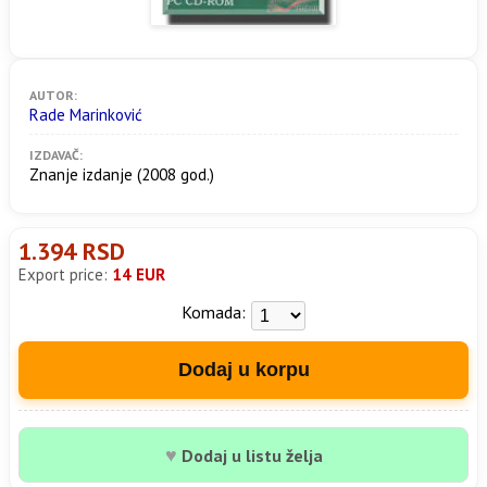
AUTOR:
Rade Marinković
IZDAVAČ:
Znanje izdanje
(2008 god.)
1.394 RSD
Export price:
14 EUR
Komada:
Dodaj u korpu
♥
Dodaj u listu želja