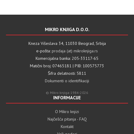
MIKRO KNJIGA D.O.O.
Kneza Višeslava 34, 11030 Beograd, Srbija
e-pošta:
prodaja (at) mikroknjiga.rs
Komercijalna banka: 205-33117-65
Matični broj: 07465181 | PIB: 100575773
Šifra delatnosti: 5811
Dokumenti o identifikaciji
© Mikro knjiga 1984-2026
INFORMACIJE
O Mikro knjizi
Najčešća pitanja - FAQ
Kontakt
Vaši podaci