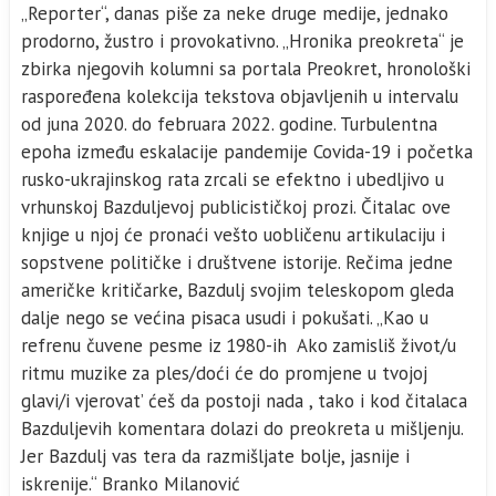
„Reporter“, danas piše za neke druge medije, jednako
prodorno, žustro i provokativno. „Hronika preokreta“ je
zbirka njegovih kolumni sa portala Preokret, hronološki
raspoređena kolekcija tekstova objavljenih u intervalu
od juna 2020. do februara 2022. godine. Turbulentna
epoha između eskalacije pandemije Covida-19 i početka
rusko-ukrajinskog rata zrcali se efektno i ubedljivo u
vrhunskoj Bazduljevoj publicističkoj prozi. Čitalac ove
knjige u njoj će pronaći vešto uobličenu artikulaciju i
sopstvene političke i društvene istorije. Rečima jedne
američke kritičarke, Bazdulj svojim teleskopom gleda
dalje nego se većina pisaca usudi i pokušati. „Kao u
refrenu čuvene pesme iz 1980-ih Ako zamisliš život/u
ritmu muzike za ples/doći će do promjene u tvojoj
glavi/i vjerovat’ ćeš da postoji nada , tako i kod čitalaca
Bazduljevih komentara dolazi do preokreta u mišljenju.
Jer Bazdulj vas tera da razmišljate bolje, jasnije i
iskrenije.“ Branko Milanović