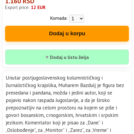
1.160 RSD
Export price:
12 EUR
Komada:
Dodaj u korpu
♥
Dodaj u listu želja
Unutar postjugoslovenskog kolumnističkog i
žurnalističkog krajolika, Muharem Bazdulj je figura bez
presedana i pandana, možda i jedini autor, koji se
pojavio nakon raspada Jugoslavije, a da je široko
prepoznatljiv na celom prostoru na kojem se piše i
govori bosanskim, crnogorskim, hrvatskim i srpskim
jezikom. Komentator koji je pisao za „Dane“ i
„Oslobođenje“, za „Monitor“ i „Zarez“, za „Vreme“ i