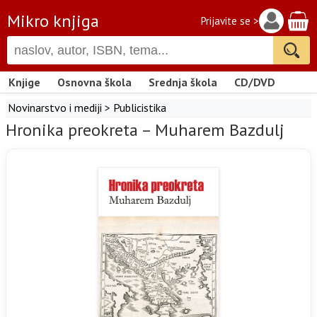
Mikro knjiga
Prijavite se >
Knjige
Osnovna škola
Srednja škola
CD/DVD
Novinarstvo i mediji
>
Publicistika
Hronika preokreta – Muharem Bazdulj