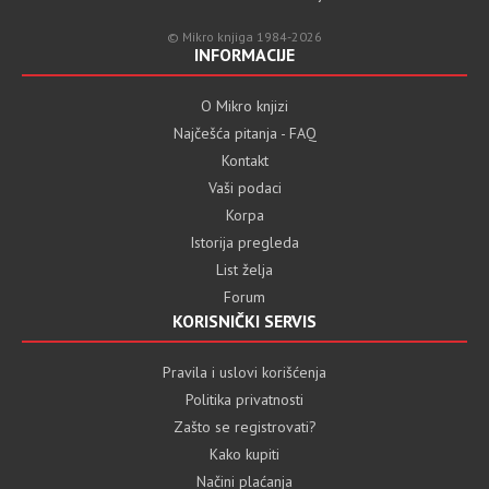
© Mikro knjiga 1984-2026
INFORMACIJE
O Mikro knjizi
Najčešća pitanja - FAQ
Kontakt
Vaši podaci
Korpa
Istorija pregleda
List želja
Forum
KORISNIČKI SERVIS
Pravila i uslovi korišćenja
Politika privatnosti
Zašto se registrovati?
Kako kupiti
Načini plaćanja