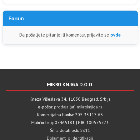
Forum
Da pošaljete pitanje ili komentar, prijavite se
ovde
.
MIKRO KNJIGA D.O.O.
Kneza Višeslava 34, 11030 Beograd, Srbija
e-pošta:
prodaja (at) mikroknjiga.rs
Komercijalna banka: 205-33117-65
Matični broj: 07465181 | PIB: 100575773
Šifra delatnosti: 5811
Dokumenti o identifikaciji