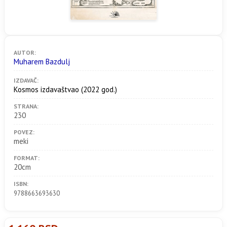
AUTOR:
Muharem Bazdulj
IZDAVAČ:
Kosmos izdavaštvao
(2022 god.)
STRANA:
230
POVEZ:
meki
FORMAT:
20cm
ISBN:
9788663693630