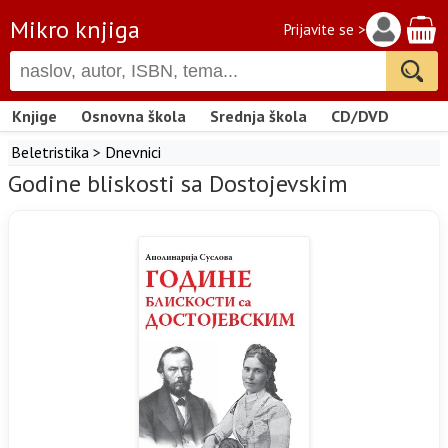
Mikro knjiga
Prijavite se >
Knjige
Osnovna škola
Srednja škola
CD/DVD
Beletristika
>
Dnevnici
Godine bliskosti sa Dostojevskim