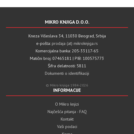
MIKRO KNJIGA D.O.O.
Kneza Višeslava 34, 11030 Beograd, Srbija
e-pošta:
prodaja (at) mikroknjiga.rs
Komercijalna banka: 205-33117-65
Matični broj: 07465181 | PIB: 100575773
Šifra delatnosti: 5811
Dokumenti o identifikaciji
© Mikro knjiga 1984-2026
INFORMACIJE
O Mikro knjizi
Najčešća pitanja - FAQ
Kontakt
Vaši podaci
Korpa