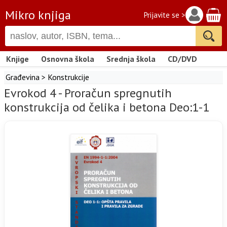
Mikro knjiga
Prijavite se >
Knjige
Osnovna škola
Srednja škola
CD/DVD
Građevina
>
Konstrukcije
Evrokod 4 - Proračun spregnutih
konstrukcija od čelika i betona Deo:1-1