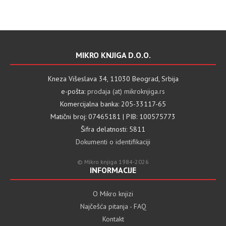
MIKRO KNJIGA D.O.O.
Kneza Višeslava 34, 11030 Beograd, Srbija
e-pošta:
prodaja (at) mikroknjiga.rs
Komercijalna banka: 205-33117-65
Matični broj: 07465181 | PIB: 100575773
Šifra delatnosti: 5811
Dokumenti o identifikaciji
© Mikro knjiga 1984-2026
INFORMACIJE
O Mikro knjizi
Najčešća pitanja - FAQ
Kontakt