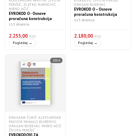
ALEKSANDAR PAKVOR, ŽIVOTA
ĐORĐEVIĆ ŽIVOTA PERIŠIĆ
PERIŠIĆ, ZLATKO MARKOVIĆ,
DRAGAN BUĐEVAC
MIRKO AĆIĆ
EVROKOD O – Osnove
EVROKOD O - Osnove
proračuna konstrukcija
proračuna konstrukcija
115 stranica
115 stranica
2.253,00
2.180,00
RSD
RSD
Pogledaj →
Pogledaj →
2006
DRAGANA ČUKIĆ ALEKSANDAR
PAKVOR MIHAJLO ĐURĐEVIC
DRAGAN BUĐEVAC MIRKO AĆIĆ
ŽIVOTA PERIŠIĆ
EVROKODOVI ZA