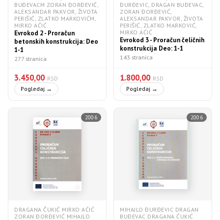
BUĐEVACM ZORAN ĐORĐEVIĆ,
ĐURĐEVIC, DRAGAN BUĐEVAC,
ALEKSANDAR PAKVOR, ŽIVOTA
ZORAN ĐORĐEVIĆ,
PERIŠIĆ, ZLATKO MARKOVIĆM,
ALEKSANDAR PAKVOR, ŽIVOTA
MIRKO AĆIĆ
PERIŠIĆ, ZLATKO MARKOVIĆ,
MIRKO AĆIĆ
Evrokod 2 - Proračun
Evrokod 3 - Proračun čeličnih
betonskih konstrukcija: Deo
konstrukcija Deo: 1-1
1-1
143 stranica
277 stranica
3.450,00
1.800,00
RSD
RSD
Pogledaj →
Pogledaj →
2006
2006
DRAGANA ČUKIĆ MIRKO AĆIĆ
MIHAJLO ĐURĐEVIC DRAGAN
ZORAN ĐORĐEVIĆ MIHAJLO
BUĐEVAC DRAGANA ČUKIĆ