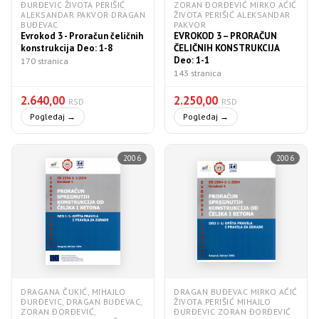
ĐURĐEVIC ŽIVOTA PERIŠIĆ
ZORAN ĐORĐEVIĆ MIRKO AĆIĆ
ALEKSANDAR PAKVOR DRAGAN
ŽIVOTA PERIŠIĆ ALEKSANDAR
BUĐEVAC
PAKVOR
Evrokod 3 - Proračun čeličnih
EVROKOD 3 – PRORAČUN
konstrukcija Deo: 1-8
ČELIČNIH KONSTRUKCIJA
Deo: 1-1
170 stranica
143 stranica
2.640,00
2.250,00
RSD
RSD
Pogledaj →
Pogledaj →
2006
2006
DRAGANA ČUKIĆ, MIHAJLO
DRAGAN BUĐEVAC MIRKO AĆIĆ
ĐURĐEVIC, DRAGAN BUĐEVAC,
ŽIVOTA PERIŠIĆ MIHAJLO
ZORAN ĐORĐEVIĆ,
ĐURĐEVIC ZORAN ĐORĐEVIĆ