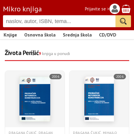
Mikro knjiga
Prijavite se >
Knjige
Osnovna škola
Srednja škola
CD/DVD
Života Perišić
9
knjiga u ponudi
2006
2006
DRAGANA ČUKIĆ, DRAGAN
DRAGANA ČUKIĆ, MIHAJLO