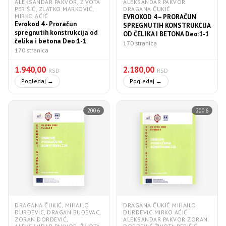
ALEKSANDAR PAKVOR, ŽIVOTA
ALEKSANDAR PAKVOR
PERIŠIĆ, ZLATKO MARKOVIĆ,
DRAGANA ČUKIĆ
MIRKO AĆIĆ
EVROKOD 4 – PRORAČUN
Evrokod 4 - Proračun
SPREGNUTIH KONSTRUKCIJA
spregnutih konstrukcija od
OD ČELIKA I BETONA Deo:1-1
čelika i betona Deo:1-1
170 stranica
170 stranica
1.940,00
2.180,00
RSD
RSD
Pogledaj →
Pogledaj →
2006
2006
DRAGANA ČUKIĆ, MIHAJLO
DRAGANA ČUKIĆ MIHAJLO
ĐURĐEVIC, DRAGAN BUĐEVAC,
ĐURĐEVIC MIRKO AĆIĆ
ZORAN ĐORĐEVIĆ,
ALEKSANDAR PAKVOR ZORAN