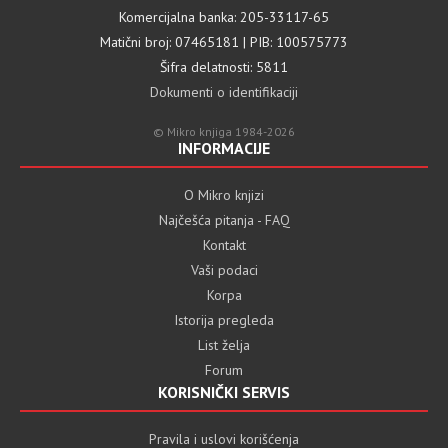
Komercijalna banka: 205-33117-65
Matični broj: 07465181 | PIB: 100575773
Šifra delatnosti: 5811
Dokumenti o identifikaciji
© Mikro knjiga 1984-2026
INFORMACIJE
O Mikro knjizi
Najčešća pitanja - FAQ
Kontakt
Vaši podaci
Korpa
Istorija pregleda
List želja
Forum
KORISNIČKI SERVIS
Pravila i uslovi korišćenja