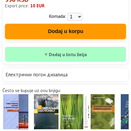
Export price:
10 EUR
Komada:
Dodaj u korpu
♥
Dodaj u listu želja
Електрични погон дизалица
Često se kupuje uz ovu knjigu: