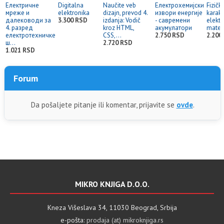
Електричне
Digitalna
Naučite veb
Електрохемијски
Fizičk
мреже и
elektronika
dizajn, prevod 4.
извори енергије
karakt
далеководи за
3.300 RSD
izdanja: Vodič
- савремени
elektr
4. разред
kroz HTML,
акумулатори
materi
електротехничке
CSS,...
2.750 RSD
2.200
ш...
2.720 RSD
1.021 RSD
Forum
Da pošaljete pitanje ili komentar, prijavite se
ovde
.
MIKRO KNJIGA D.O.O.
Kneza Višeslava 34, 11030 Beograd, Srbija
e-pošta:
prodaja (at) mikroknjiga.rs