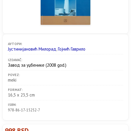
АУТОРИ:
Јустинијановић Милорад
,
Гојнић Гаврило
IZDAVAČ:
Завод за уџбенике
(2008 god.)
POVEZ:
meki
FORMAT:
16,5 x 23,5 cm
ISBN:
978-86-17-15252-7
998 RSD