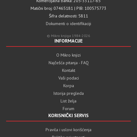
Komercijalna banka: 205-33117-65
Matični broj: 07465181 | PIB: 100575773
Šifra delatnosti: 5811
Dokumenti o identifikaciji
© Mikro knjiga 1984-2026
INFORMACIJE
O Mikro knjizi
Najčešća pitanja - FAQ
Kontakt
Vaši podaci
Korpa
Istorija pregleda
List želja
Forum
KORISNIČKI SERVIS
Pravila i uslovi korišćenja