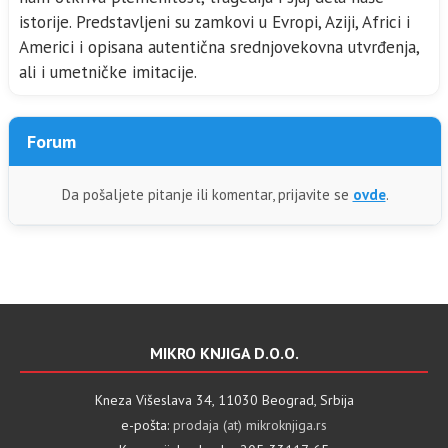
istorije. Predstavljeni su zamkovi u Evropi, Aziji, Africi i
Americi i opisana autentična srednjovekovna utvrđenja,
ali i umetničke imitacije.
Forum
Da pošaljete pitanje ili komentar, prijavite se
ovde
.
MIKRO KNJIGA D.O.O.
Kneza Višeslava 34, 11030 Beograd, Srbija
e-pošta:
prodaja (at) mikroknjiga.rs