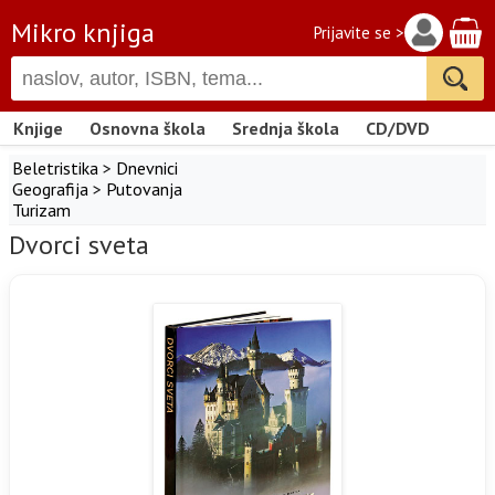
Mikro knjiga
Prijavite se >
Knjige
Osnovna škola
Srednja škola
CD/DVD
Beletristika
>
Dnevnici
Geografija
>
Putovanja
Turizam
Dvorci sveta