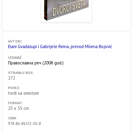
AUTORI:
Đani Gvadalupi i Gabrijele Reina
,
prevod Milena Bojović
IZDAVAČ:
Православна реч
(2008 god.)
STRANA U BOJI:
272
POVEZ:
tvrdi sa omotom
FORMAT:
25 x 35 cm
ISBN:
978-86-86331-03-8