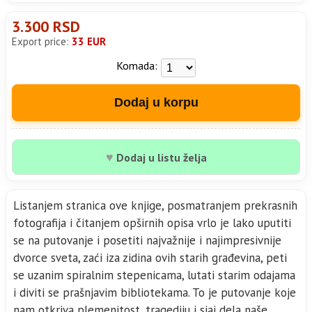
3.300 RSD
Export price:
33 EUR
Komada:
Dodaj u korpu
♥
Dodaj u listu želja
Listanjem stranica ove knjige, posmatranjem prekrasnih
fotografija i čitanjem opširnih opisa vrlo je lako uputiti
se na putovanje i posetiti najvažnije i najimpresivnije
dvorce sveta, zaći iza zidina ovih starih građevina, peti
se uzanim spiralnim stepenicama, lutati starim odajama
i diviti se prašnjavim bibliotekama. To je putovanje koje
nam otkriva plemenitost, tragediju i sjaj dela naše