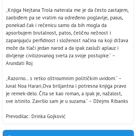
„Knjiga Nejtana Trola naterala me je da često zastajem,
zaobiđem pa se vratim na određeno poglavlje, pasus,
ponekad čak i rečenicu samo da bih mogla da
apsorbujem brutalnost, patos, čeličnu nežnost i
zapanjujuću perfidnost i složenost načina na koji država
može da tlači jedan narod a da ipak zasluži aplauz i
divljenje civilizovanog sveta za svoje postupke.“ –
Arundati Roj
„Razorno... s retko oštroumnim političkim uvidom.“ –
Juval Noa Harari„Ova briljantna i potresna knjiga pravo
je remek-delo. Čita se kao roman, a ipak je, nažalost,
sve istinito. Završio sam je u suzama.“ – Džejms Ribanks
Prevodilac: Drinka Gojković