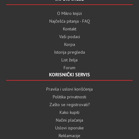
O Mikro knjizi
Najčešća pitanja - FAQ
Kontakt
Vaši podaci
Korpa
Istorija pregleda
List želja
Forum
KORISNIČKI SERVIS
Pravila i uslovi korišćenja
Politika privatnosti
Zašto se registrovati?
Kako kupiti
Načini plaćanja
Uslovi isporuke
Reklamacije