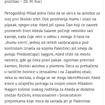
pročitao.“– Dž. M. Kuci
Petogodišnji Milad jedva čeka da se ukrca na autobus za
svoj prvi školski izlet. Dok pozdravlja mamu i izlazi na
pljusak, njegov otac Abed još spava. Dan koji će zauvek
promeniti život Abeda Salame počinje nekoliko sati
kasnije, kada čuje vest o udesu s mnogo žrtava na
„drumu smrti“, jednoj od retkih saobraćajnica pod
kontrolom Izraela na kojima Palestinci još smeju da
putuju. Predosećajući najgore, Abed stiže na mesto
nesreće, gde ga čeka pravi pakao: ogroman prevrnut
kamion, školski autobus u plamenu. Deca su prebačena
u različite bolnice u Jerusalimu i na Zapadnoj obali;
neka su nestala, a druga se ne mogu identifikovati. Abed
kreće u očajničku potragu za svojim sinom Miladom.
Najgori košmar svakog roditelja za Abeda je dodatno
otežan fizičkim, emocionalnim i birokratskim
preprekama koje mora da savlada jer je Palestinac.