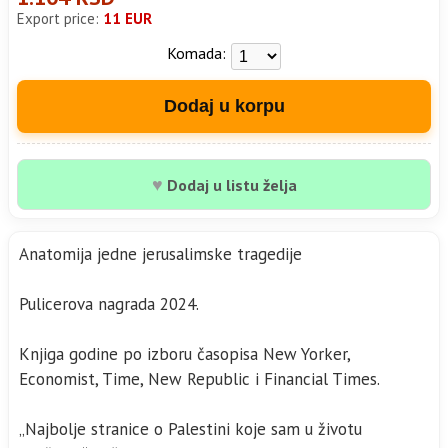
Export price:
11 EUR
Komada:
Dodaj u korpu
♥
Dodaj u listu želja
Anatomija jedne jerusalimske tragedije
Pulicerova nagrada 2024.
Knjiga godine po izboru časopisa New Yorker,
Economist, Time, New Republic i Financial Times.
„Najbolje stranice o Palestini koje sam u životu