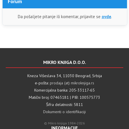
Forum
Da pošaljete pitanje ili komentar, prijavite se
ovde
.
MIKRO KNJIGA D.O.O.
Kneza Višeslava 34, 11030 Beograd, Srbija
e-pošta:
prodaja (at) mikroknjiga.rs
Komercijalna banka: 205-33117-65
Matični broj: 07465181 | PIB: 100575773
Šifra delatnosti: 5811
Dokumenti o identifikaciji
© Mikro knjiga 1984-2026
INFORMACIJE