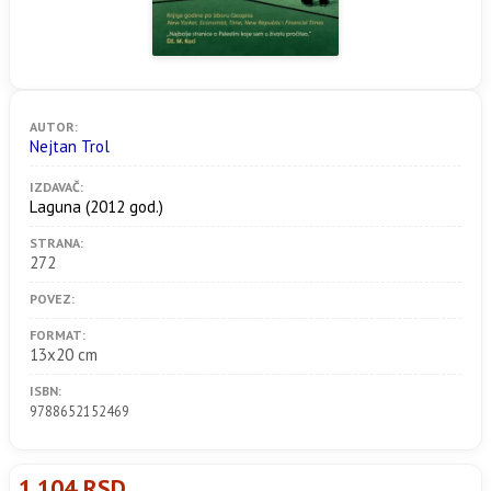
AUTOR:
Nejtan Trol
IZDAVAČ:
Laguna
(2012 god.)
STRANA:
272
POVEZ:
FORMAT:
13x20 cm
ISBN:
9788652152469
1.104 RSD