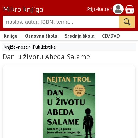
Mikro knjiga
Prijavite se >
Knjige
Osnovna škola
Srednja škola
CD/DVD
Književnost
>
Publicistika
Dan u životu Abeda Salame