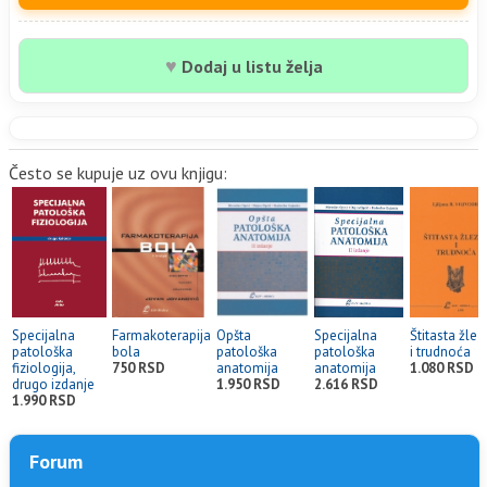
♥
Dodaj u listu želja
Često se kupuje uz ovu knjigu:
Specijalna
Farmakoterapija
Opšta
Specijalna
Štitasta žle
patološka
bola
patološka
patološka
i trudnoća
fiziologija,
750 RSD
anatomija
anatomija
1.080 RSD
drugo izdanje
1.950 RSD
2.616 RSD
1.990 RSD
Forum