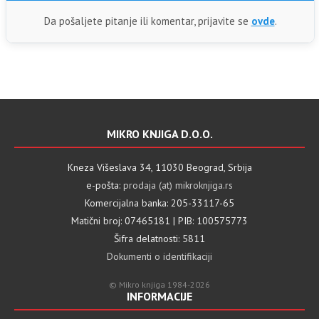
Da pošaljete pitanje ili komentar, prijavite se
ovde
.
MIKRO KNJIGA D.O.O.
Kneza Višeslava 34, 11030 Beograd, Srbija
e-pošta:
prodaja (at) mikroknjiga.rs
Komercijalna banka: 205-33117-65
Matični broj: 07465181 | PIB: 100575773
Šifra delatnosti: 5811
Dokumenti o identifikaciji
© Mikro knjiga 1984-2026
INFORMACIJE