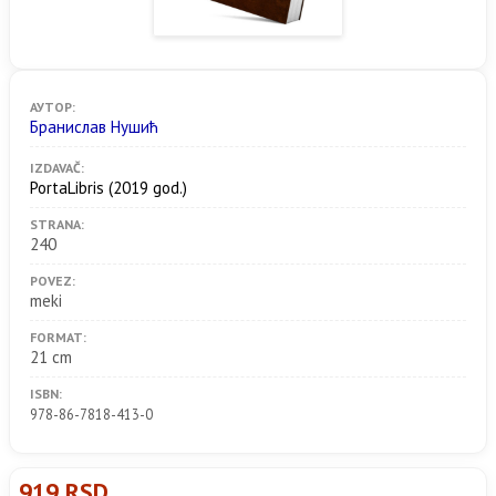
АУТОР:
Бранислав Нушић
IZDAVAČ:
PortaLibris
(2019 god.)
STRANA:
240
POVEZ:
meki
FORMAT:
21 cm
ISBN:
978-86-7818-413-0
919 RSD