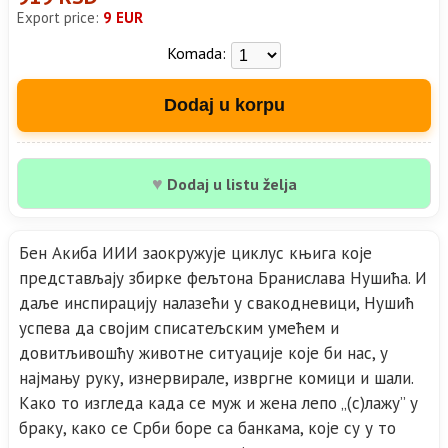
Export price:
9 EUR
Komada:
Dodaj u korpu
♥
Dodaj u listu želja
Бен Акиба ИИИ заокружује циклус књига које
представљају збирке фељтона Бранислава Нушића. И
даље инспирацију налазећи у свакодневици, Нушић
успева да својим списатељским умећем и
довитљивошћу животне ситуације које би нас, у
најмању руку, изнервирале, извргне комици и шали.
Како то изгледа када се муж и жена лепо „(с)лажу” у
браку, како се Срби боре са банкама, које су у то