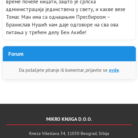
време почеле ницати, зашто је српска
администрација јединствена у свету, и какве везе
Томас Ман има са однашњим Пресбироом –
Бранислав Нушић нам даје одговоре на сва ова
питања у трећем делу Бен Акибе!
Forum
Da pošaljete pitanje ili komentar, prijavite se
ovde
.
MIKRO KNJIGA D.O.O.
Kneza Višeslava 34, 11030 Beograd, Srbija