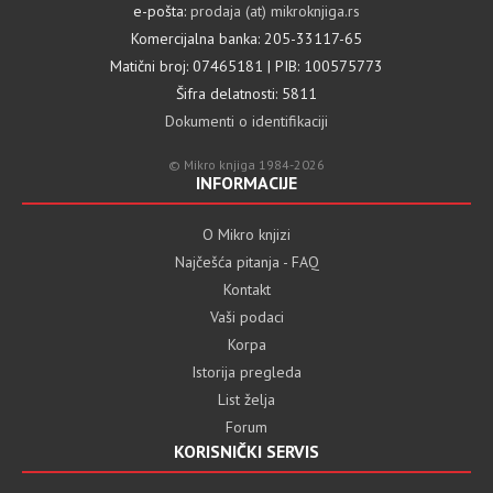
e-pošta:
prodaja (at) mikroknjiga.rs
Komercijalna banka: 205-33117-65
Matični broj: 07465181 | PIB: 100575773
Šifra delatnosti: 5811
Dokumenti o identifikaciji
© Mikro knjiga 1984-2026
INFORMACIJE
O Mikro knjizi
Najčešća pitanja - FAQ
Kontakt
Vaši podaci
Korpa
Istorija pregleda
List želja
Forum
KORISNIČKI SERVIS