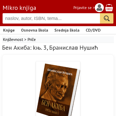
Mikro knjiga
Prijavite se >
Knjige
Osnovna škola
Srednja škola
CD/DVD
Književnost
>
Priče
Бен Акиба: kњ. 3, Бранислав Нушић