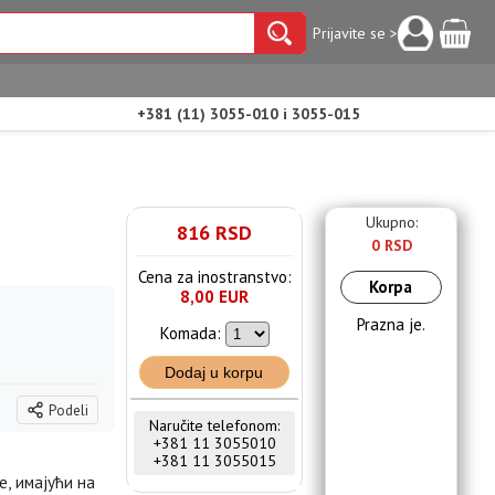
Prijavite se >
+381 (11) 3055-010 i 3055-015
Ukupno:
816 RSD
0 RSD
Cena za inostranstvo:
Korpa
8,00 EUR
Prazna je.
Komada:
Dodaj u korpu
Podeli
Naručite telefonom:
+381 11 3055010
+381 11 3055015
е, имајући на