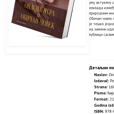
уму актуелну 
опклада измеђ
природним инс
Обичан човек 
је тешко једно
на замени иде
публици сасвим
Детаљни по
Naslov:
Опа
Izdavač:
Po
Strana:
168
Pismo:
ћир
Format:
21
Godina izd
ISBN:
978-