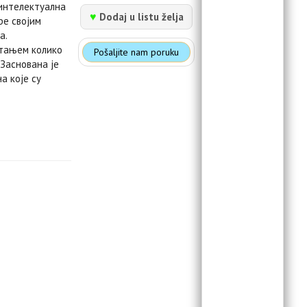
 интелектуална
♥
Dodaj u listu želja
ре својим
а.
итањем колико
Pošaljite nam poruku
 Заснована је
а које су