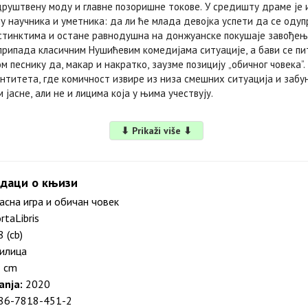
друштвену моду и главне позоришне токове. У средишту драме је
у научника и уметника: да ли ће млада девојка успети да се одуп
тинктима и остане равнодушна на донжуанске покушаје завођењ
припада класичним Нушићевим комедијама ситуације, а бави се п
м песнику да, макар и накратко, заузме позицију „обичног човека”.
нтитета, где комичност извире из низа смешних ситуација и забун
 јасне, али не и лицима која у њима учествују.
⬇ Prikaži više ⬇
даци о књизи
сна игра и oбичан човек
rtaLibris
 (cb)
илица
 cm
anja:
2020
86-7818-451-2