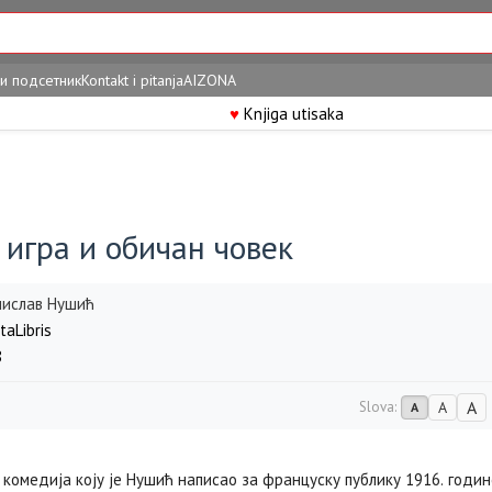
и подсетник
Kontakt i pitanja
AIZONA
♥
Knjiga utisaka
 игра и oбичан човек
нислав Нушић
taLibris
8
A
Slova:
A
A
 комедија коју је Нушић написао за француску публику 1916. годин