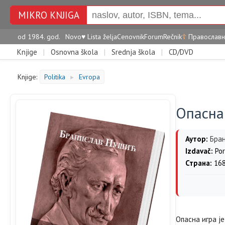
MIKRO KNJIGA
od 1984. god.
Novo
♥
Lista želja
Cenovnik
Forum
Rečnik
☦
Православн
Knjige
|
Osnovna škola
|
Srednja škola
|
CD/DVD
Knjige:
Politika
Evropa
►
Опасна
Аутор:
Бра
Izdavač:
Por
Страна:
16
Опасна игра је