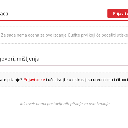
laca
Prijavit
Za sada nema ocena za ovo izdanje. Budite prvi koji će podeliti utiske
govori, mišljenja
ate pitanje?
Prijavite se
i učestvujte u diskusiji sa urednicima i čitaoc
Još uvek nema postavljenih pitanja za ovo izdanje.