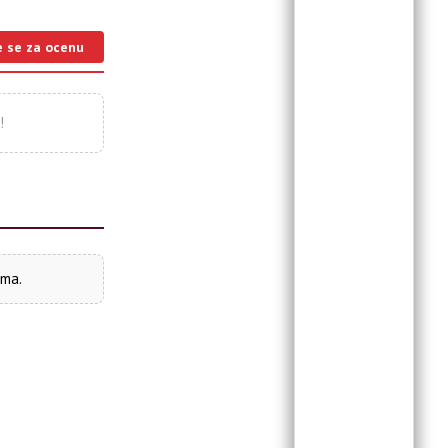
e se za ocenu
!
ima.