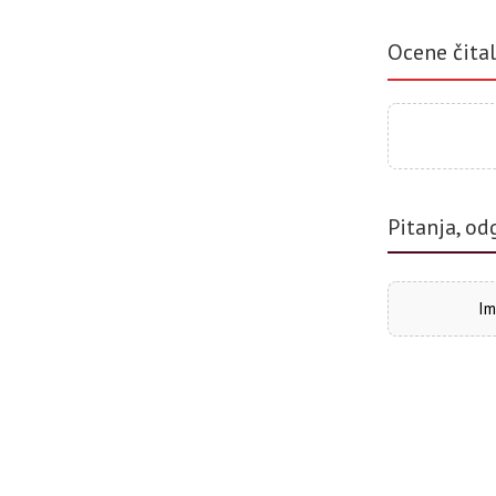
Ocene čita
Pitanja, od
Im