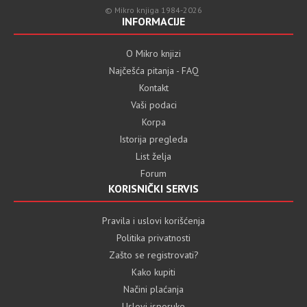
© Mikro knjiga 1984-2026
INFORMACIJE
O Mikro knjizi
Najčešća pitanja - FAQ
Kontakt
Vaši podaci
Korpa
Istorija pregleda
List želja
Forum
KORISNIČKI SERVIS
Pravila i uslovi korišćenja
Politika privatnosti
Zašto se registrovati?
Kako kupiti
Načini plaćanja
Uslovi isporuke