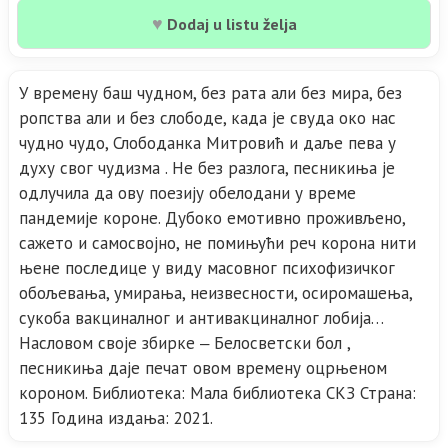
♥
Dodaj u listu želja
У времену баш чудном, без рата али без мира, без
ропства али и без слободе, када је свуда око нас
чудно чудо, Слободанка Митровић и даље пева у
духу свог чудизма . Не без разлога, песникиња је
одлучила да ову поезију обелодани у време
пандемије короне. Дубоко емотивно проживљено,
сажето и самосвојно, не помињући реч корона нити
њене последице у виду масовног психофизичког
обољевања, умирања, неизвесности, осиромашења,
сукоба вакциналног и антивакциналног лобија…
Насловом своје збирке ‒ Белосветски бол ,
песникиња даје печат овом времену оцрњеном
короном. Библиотека: Мала библиотека СКЗ Страна:
135 Година издања: 2021.