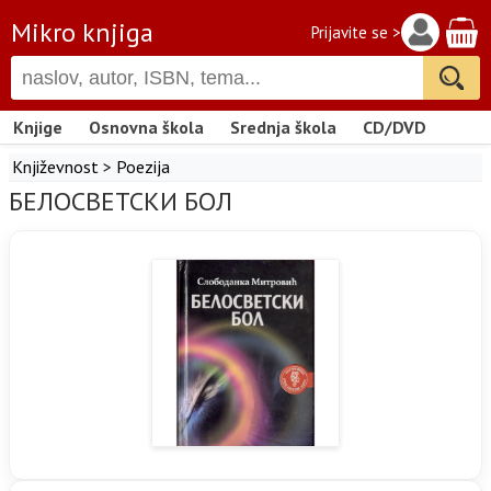
Mikro knjiga
Prijavite se >
Knjige
Osnovna škola
Srednja škola
CD/DVD
Književnost
>
Poezija
БЕЛОСВЕТСКИ БОЛ