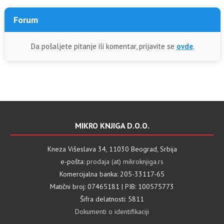
Forum
Da pošaljete pitanje ili komentar, prijavite se
ovde
.
MIKRO KNJIGA D.O.O.
Kneza Višeslava 34, 11030 Beograd, Srbija
e-pošta:
prodaja (at) mikroknjiga.rs
Komercijalna banka: 205-33117-65
Matični broj: 07465181 | PIB: 100575773
Šifra delatnosti: 5811
Dokumenti o identifikaciji