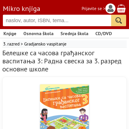
Mikro knjiga
Prijavite se >
Knjige
Osnovna škola
Srednja škola
CD/DVD
3. razred
>
Gradjansko vaspitanje
Белешке са часова грађанског
васпитања 3: Pадна свеска за 3. разред
основне школе