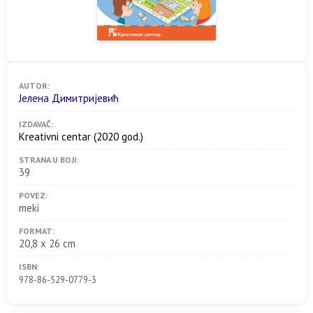
AUTOR:
Јелена Димитријевић
IZDAVAČ:
Kreativni centar
(2020 god.)
STRANA U BOJI:
39
POVEZ:
meki
FORMAT:
20,8 x 26 cm
ISBN:
978-86-529-0779-3