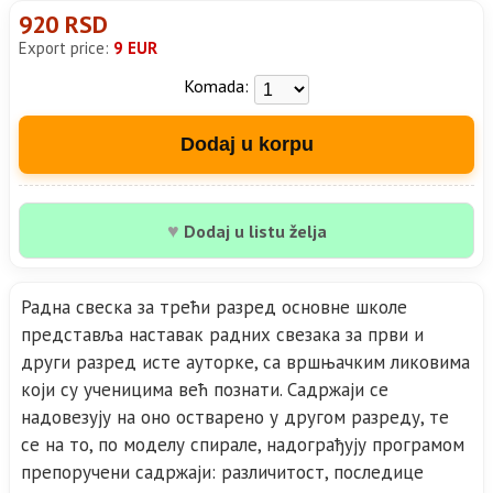
920 RSD
Export price:
9 EUR
Komada:
Dodaj u korpu
♥
Dodaj u listu želja
Радна свеска за трећи разред основне школе
представља наставак радних свезака за први и
други разред исте ауторке, са вршњачким ликовима
који су ученицима већ познати. Садржаји се
надовезују на оно остварено у другом разреду, те
се на то, по моделу спирале, надограђују програмом
препоручени садржаји: различитост, последице