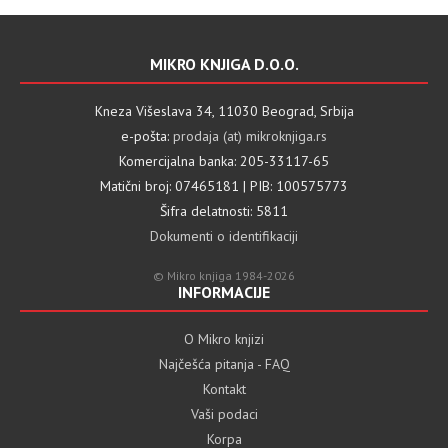
MIKRO KNJIGA D.O.O.
Kneza Višeslava 34, 11030 Beograd, Srbija
e-pošta:
prodaja (at) mikroknjiga.rs
Komercijalna banka: 205-33117-65
Matični broj: 07465181 | PIB: 100575773
Šifra delatnosti: 5811
Dokumenti o identifikaciji
© Mikro knjiga 1984-2026
INFORMACIJE
O Mikro knjizi
Najčešća pitanja - FAQ
Kontakt
Vaši podaci
Korpa