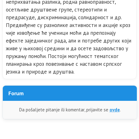
неприхватања разлика, родна равноправност,
осетљиве друштвене групе, стереотипи и
предрасуде, дискриминација, солидарност и др.
Предвиђене су разнолике активности и акције кроз
чије извођење ће ученици моћи да препознају
ефекте заједничког рада, али и потребе других који
живе у њиховој средини и да осете задовољство у
пружању помоћи. Постоји могућност тематског
планирања кроз повезивање с наставом српског
језика и природе и друштва.
Forum
Da pošaljete pitanje ili komentar, prijavite se
ovde
.