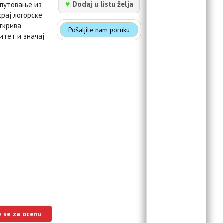
♥
Dodaj u listu želja
 путовање из
крај логорске
открива
Pošaljite nam poruku
итет и значај
e se za ocenu