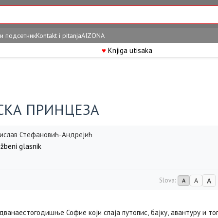
и подсетник
Kontakt i pitanja
AIZONA
♥
Knjiga utisaka
СКА ПРИНЦЕЗА
ислав Стефановић-Андрејић
žbeni glasnik
A
Slova:
A
A
дванаестогодишње Софие који спаја путопис, бајку, авантуру и то