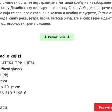
о оживљен богатим илустрацијама, читаоци крећу на незаборавно
нат, у Делиблатску пешчару – „европску Сахару“. Уз декине приче 
а која се преносе с колена на колено и необичне сусрете, Софиа 
оде, снагу реке, ветра, песка, митска бића, али и сопствени идент
 одговорности према околини.
⬇ Prikaži više ⬇
aci o knjizi
НАТСКА ПРИНЦЕЗА
užbeni glasnik
 (cb)
nica
 х 20 цм cm
86-519-3196-6
laca
Prijavit