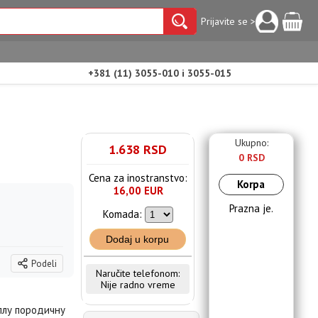
Prijavite se >
+381 (11) 3055-010 i 3055-015
Ukupno:
1.638 RSD
0 RSD
Cena za inostranstvo:
Korpa
16,00 EUR
Prazna je.
Komada:
Dodaj u korpu
Podeli
Naručite telefonom:
Nije radno vreme
плу породичну