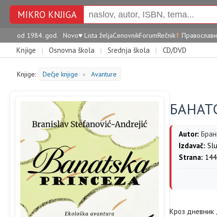
MIKRO KNJIGA
od 1984. god.
Novo
♥
Lista želja
Cenovnik
Forum
Rečnik
☦
Православн
Knjige
|
Osnovna škola
|
Srednja škola
|
CD/DVD
Knjige:
Dečje knjige
Avanture
►
БАНАТ
Autor:
Бран
Izdavač:
Slu
Strana:
144
Кроз дневник 