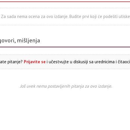
Za sada nema ocena za ovo izdanje. Budite prvi koji će podeliti utiske
govori, mišljenja
ate pitanje?
Prijavite se
i učestvujte u diskusiji sa urednicima i čitaoc
Još uvek nema postavljenih pitanja za ovo izdanje.