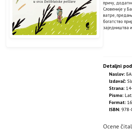
причу, додатн
Словеније у Ба
ватре, предањ
богатство прир
заједништва и
Detaljni pod
Naslov:
БА
Izdavač:
Sl
Strana:
144
Pismo:
Lati
Format:
16
ISBN:
978-
Ocene čita