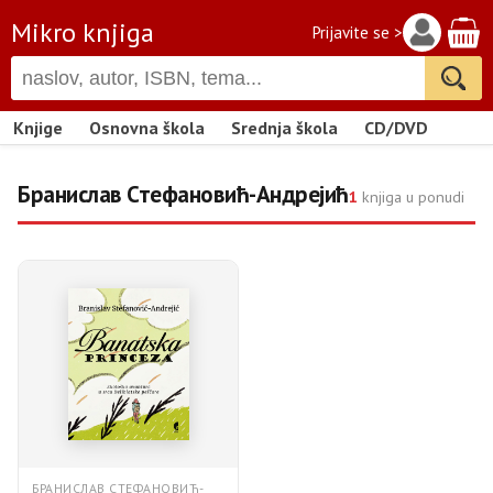
Mikro knjiga
Prijavite se >
Knjige
Osnovna škola
Srednja škola
CD/DVD
Бранислав Стефановић-Андрејић
1
knjiga u ponudi
БРАНИСЛАВ СТЕФАНОВИЋ-