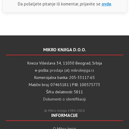
Da pošaljete pitanje ili komentar, prijavite se
ovde
.
MIKRO KNJIGA D.O.O.
Kneza Višeslava 34, 11030 Beograd, Srbija
e-pošta:
prodaja (at) mikroknjiga.rs
Komercijalna banka: 205-33117-65
Matični broj: 07465181 | PIB: 100575773
Šifra delatnosti: 5811
Dokumenti o identifikaciji
© Mikro knjiga 1984-2026
INFORMACIJE
O Mikro knjizi