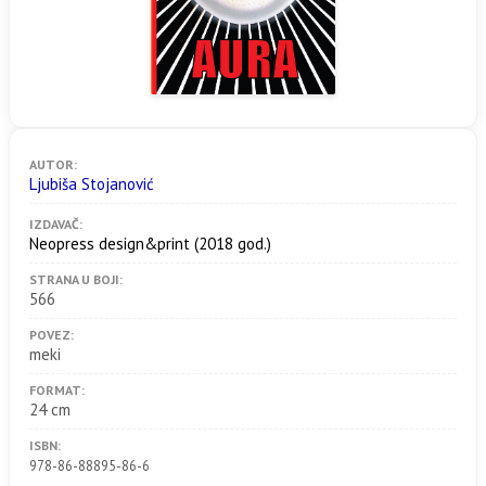
AUTOR:
Ljubiša Stojanović
IZDAVAČ:
Neopress design&print
(2018 god.)
STRANA U BOJI:
566
POVEZ:
meki
FORMAT:
24 cm
ISBN:
978-86-88895-86-6