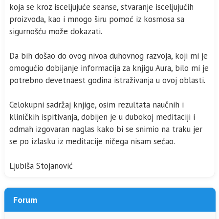
koja se kroz isceljujuće seanse, stvaranje isceljujućih
proizvoda, kao i mnogo širu pomoć iz kosmosa sa
sigurnošću može dokazati.
Da bih došao do ovog nivoa duhovnog razvoja, koji mi je
omogućio dobijanje informacija za knjigu Aura, bilo mi je
potrebno devetnaest godina istraživanja u ovoj oblasti.
Celokupni sadržaj knjige, osim rezultata naučnih i
kliničkih ispitivanja, dobijen je u dubokoj meditaciji i
odmah izgovaran naglas kako bi se snimio na traku jer
se po izlasku iz meditacije ničega nisam sećao.
Ljubiša Stojanović
Forum