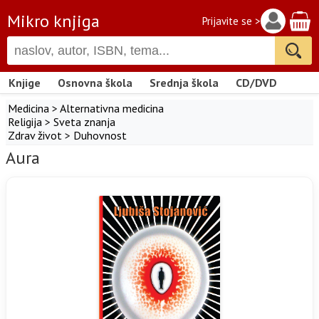
Mikro knjiga
Prijavite se >
Knjige
Osnovna škola
Srednja škola
CD/DVD
Medicina
>
Alternativna medicina
Religija
>
Sveta znanja
Zdrav život
>
Duhovnost
Aura