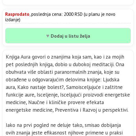
Rasprodato
, poslednja cena: 2000 RSD (u planu je novo
izdanje)
♥
Dodaj u listu želja
Knjiga Aura govori o znanjima koja sam, kao i za mojih
pet poslednjih knjiga, dobio u dubokoj meditaciji. Ona
obuhvata više oblasti paranormalnih znanja, koje su
obrađene u odgovarajućim delovima knjige: Ljudska
aura, Kako nastaje bolest?, Samoisceljujuće i zaštitne
funkcije aure, Isceljenje, Isceljujući proizvodi energetske
medicine, Naučne i kliničke provere efekata
energetske medicine, Preventiva i Razvoj u perspektivi.
Iako na prvi pogled ne deluje tako, smisao dobijanja
ovih znanja jeste efikasnost njihove primene u praksi