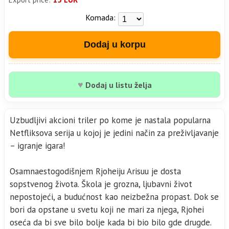
Komada:
Dodaj u korpu
♥
Dodaj u listu želja
Uzbudljivi akcioni triler po kome je nastala popularna
Netfliksova serija u kojoj je jedini način za preživljavanje
– igranje igara!
Osamnaestogodišnjem Rjoheiju Arisuu je dosta
sopstvenog života. Škola je grozna, ljubavni život
nepostojeći, a budućnost kao neizbežna propast. Dok se
bori da opstane u svetu koji ne mari za njega, Rjohei
oseća da bi sve bilo bolje kada bi bio bilo gde drugde.