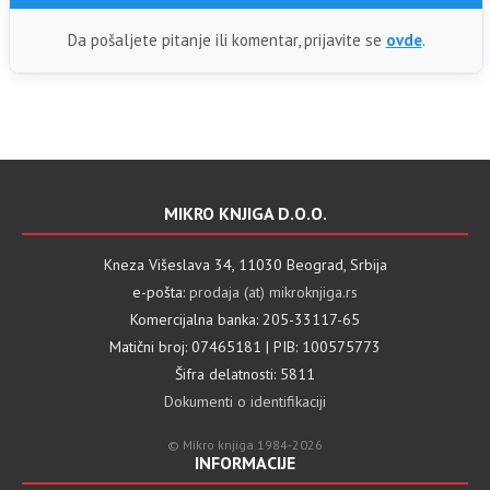
Da pošaljete pitanje ili komentar, prijavite se
ovde
.
MIKRO KNJIGA D.O.O.
Kneza Višeslava 34, 11030 Beograd, Srbija
e-pošta:
prodaja (at) mikroknjiga.rs
Komercijalna banka: 205-33117-65
Matični broj: 07465181 | PIB: 100575773
Šifra delatnosti: 5811
Dokumenti o identifikaciji
© Mikro knjiga 1984-2026
INFORMACIJE