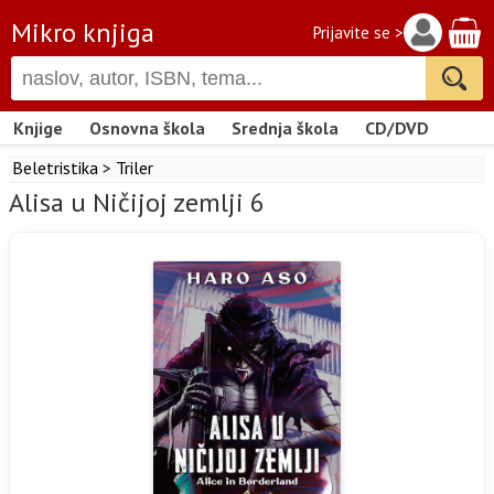
Mikro knjiga
Prijavite se >
Knjige
Osnovna škola
Srednja škola
CD/DVD
Beletristika
>
Triler
Alisa u Ničijoj zemlji 6