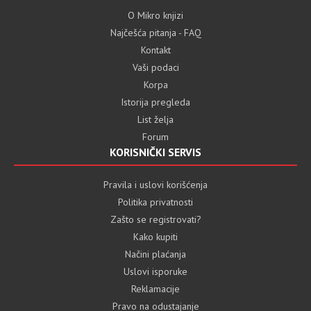
O Mikro knjizi
Najčešća pitanja - FAQ
Kontakt
Vaši podaci
Korpa
Istorija pregleda
List želja
Forum
KORISNIČKI SERVIS
Pravila i uslovi korišćenja
Politika privatnosti
Zašto se registrovati?
Kako kupiti
Načini plaćanja
Uslovi isporuke
Reklamacije
Pravo na odustajanje