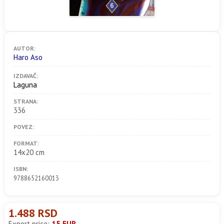
AUTOR:
Haro Aso
IZDAVAČ:
Laguna
STRANA:
336
POVEZ:
FORMAT:
14x20 cm
ISBN:
9788652160013
1.488 RSD
Export price:
15 EUR