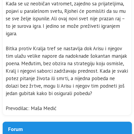
Kada se uz neobičan vatromet, zajedno sa prijateljima,
pojavi u paralelnom svetu, Rjohei će pomisliti da su mu
se sve želje ispunile. Ali ovaj novi svet nije prazan raj –
to je surova igra. I jedino se može preživeti igranjem
igara.
Bitka protiv Kralja tref se nastavlja dok Arisu i njegov
tim ulažu velike napore da nadoknade šokantan manjak
poena. Međutim, bez obzira na strategiju koju osmisle,
Kralj i njegovi saborci zadržavaju prednost. Kada je svaki
potez pitanje života ili smrti, a nijedna pobeda ne
dolazi bez žrtve, mogu li Arisu i njegov tim podneti još
jedan gubitak kako bi osigurali pobedu?
Prevodilac: Maša Medić
Forum