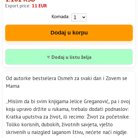
Export price:
11 EUR
Komada:
Dodaj u korpu
♥
Dodaj u listu želja
Od autorke bestselera Osmeh za svaki dan i Zovem se
Mama
„Mislim da bi svim knjigama Jelice Greganović, pa i ovoj
koju upravo držite u rukama, trebalo dodati podnaslov:
Kratka uputstva za život, ili recimo: Život za početnike.
Toliko korisnih, dubokih, životnih savjeta, vješto
skrivenih u naizgled laganom štivu, nećete naći nigdje.