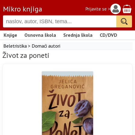
Mikro knjiga
Prijavite se >
Knjige
Osnovna škola
Srednja škola
CD/DVD
Beletristika
>
Domaći autori
Život za poneti