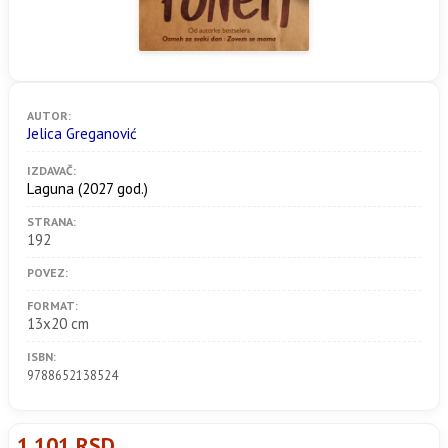
AUTOR:
Jelica Greganović
IZDAVAČ:
Laguna
(2027 god.)
STRANA:
192
POVEZ:
FORMAT:
13x20 cm
ISBN:
9788652138524
1.101 RSD