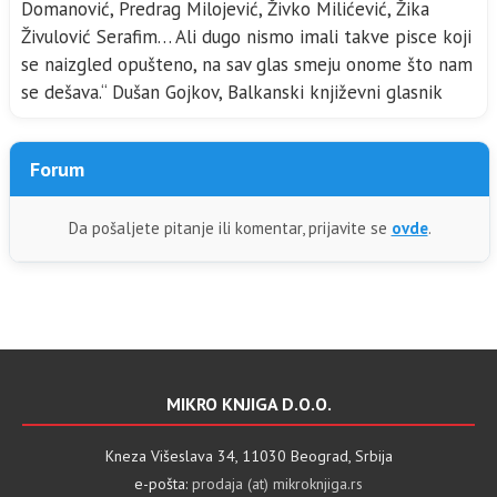
Domanović, Predrag Milojević, Živko Milićević, Žika
Živulović Serafim… Ali dugo nismo imali takve pisce koji
se naizgled opušteno, na sav glas smeju onome što nam
se dešava.“ Dušan Gojkov, Balkanski književni glasnik
Forum
Da pošaljete pitanje ili komentar, prijavite se
ovde
.
MIKRO KNJIGA D.O.O.
Kneza Višeslava 34, 11030 Beograd, Srbija
e-pošta:
prodaja (at) mikroknjiga.rs