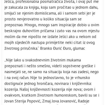
Jelica, profesionalna posmatračica života, i ovaj put me
je zakucala za knjigu, koju sam pročitao u jednom dahu,
smijući se njenim domislicama, ali i samom sebi jer je
prosto nevjerovatno u koliko situacija sam se
prepoznao. Mnogo, mnogo sam inspiracije dobio u ovim
beskrajno duhovitim pričama i zato vas na ovom mjestu
molim da me nipošto ne izdate Jelici ako u nekom od
mojih sljedećih nastupa primijetite neki citat iz ovog
životnog priručnika.“ Branko Đurić Đuro, glumac
„Nije lako u svakodnevnim životnim mukama
prepoznati i nešto smešno, videti sopstvene greške i
nasmejati se, ne samo na situaciju koja nas zadesi, nego
i na svoj račun. Nije to jednostavno, to je vrhunsko
dostignuće jednog hroničara, novinara i književnika:
kozerija. Našoj književnosti kozerija nije nova; ovom i
ovakvom, kratkom životnom humoreskom, bavili su se i
Jovan Sterija Popović, Zmaj Jova Jovanović, Radoje