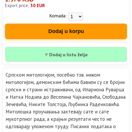
Export price:
30 EUR
Komada:
Dodaj u korpu
♥
Dodaj u listu želja
Српском митологијом, посебно тзв. нижом
митологијом, демонским бићима бавили су се бројни
српски и страни истраживачи, од Илариона Руварца
и Натка Нодила до Веселина Чајкановића, Слободана
Зечевића, Никите Толстоја, Љубинка Раденковића.
Митолошка проучавања захтевају сате и сате
мукотрпног рада, а крајњи резултати често не
одговарају уложеном труду. Писаних података о