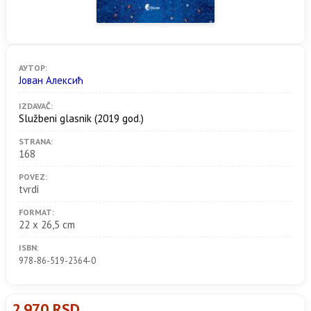
АУТОР:
Јован Алексић
IZDAVAČ:
Službeni glasnik
(2019 god.)
STRANA:
168
POVEZ:
tvrdi
FORMAT:
22 x 26,5 cm
ISBN:
978-86-519-2364-0
2.970 RSD