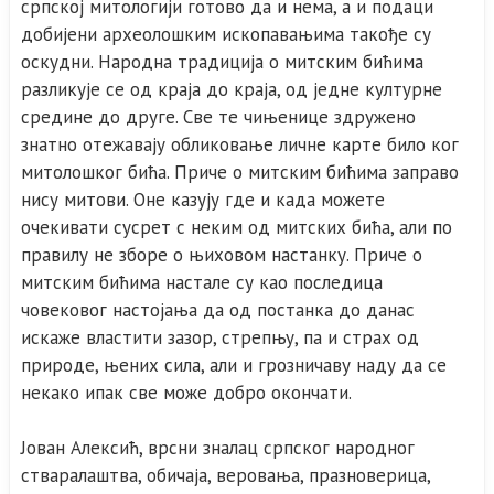
српској митологији готово да и нема, а и подаци
добијени археолошким ископавањима такође су
оскудни. Народна традиција о митским бићима
разликује се од краја до краја, од једне културне
средине до друге. Све те чињенице здружено
знатно отежавају обликовање личне карте било ког
митолошког бића. Приче о митским бићима заправо
нису митови. Оне казују где и када можете
очекивати сусрет с неким од митских бића, али по
правилу не зборе о њиховом настанку. Приче о
митским бићима настале су као последица
човековог настојања да од постанка до данас
искаже властити зазор, стрепњу, па и страх од
природе, њених сила, али и грозничаву наду да се
некако ипак све може добро окончати.
Јован Алексић, врсни зналац српског народног
стваралаштва, обичаја, веровања, празноверица,