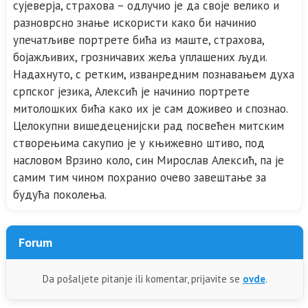
сујеверја, страхова – одлучио је да своје велико и
разноврсно знање искористи како би начинио
упечатљиве портрете бића из маште, страхова,
бојажљивих, грозничавих жеља уплашених људи.
Надахнуто, с ретким, изванредним познавањем духа
српског језика, Алексић је начинио портрете
митолошких бића како их је сам доживео и спознао.
Целокупни вишедеценијски рад посвећен митским
створењима сакупио је у књижевно штиво, под
насловом Врзино коло, син Мирослав Алексић, па је
самим тим чином похранио очево завештање за
будућа поколења.
Forum
Da pošaljete pitanje ili komentar, prijavite se
ovde
.