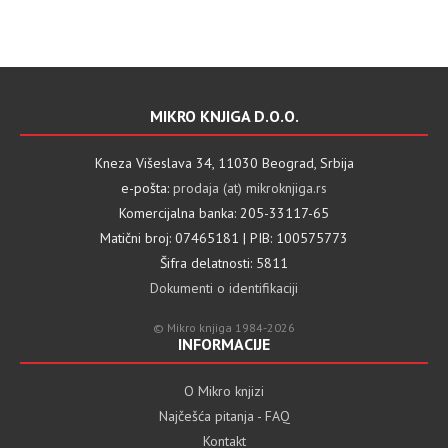
MIKRO KNJIGA D.O.O.
Kneza Višeslava 34, 11030 Beograd, Srbija
e-pošta:
prodaja (at) mikroknjiga.rs
Komercijalna banka: 205-33117-65
Matični broj: 07465181 | PIB: 100575773
Šifra delatnosti: 5811
Dokumenti o identifikaciji
© Mikro knjiga 1984-2026
INFORMACIJE
O Mikro knjizi
Najčešća pitanja - FAQ
Kontakt