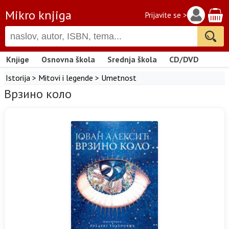
Mikro knjiga
Prijavite se >
Knjige
Osnovna škola
Srednja škola
CD/DVD
Istorija
>
Mitovi i legende
>
Umetnost
Врзино коло