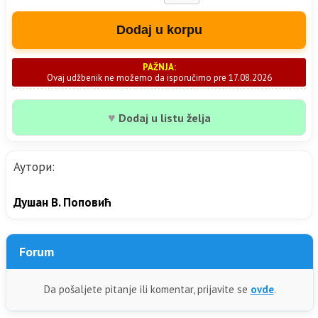
Dodaj u korpu
PAŽNJA:
Ovaj udžbenik ne možemo da isporučimo pre 17.08.2026
♥
Dodaj u listu želja
Аутори:
Душан В. Поповић
Forum
Da pošaljete pitanje ili komentar, prijavite se
ovde
.