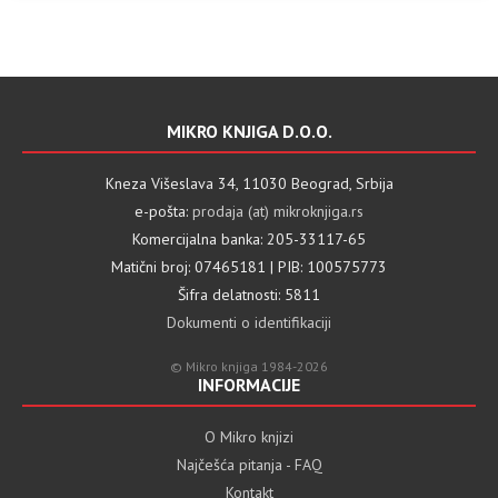
MIKRO KNJIGA D.O.O.
Kneza Višeslava 34, 11030 Beograd, Srbija
e-pošta:
prodaja (at) mikroknjiga.rs
Komercijalna banka: 205-33117-65
Matični broj: 07465181 | PIB: 100575773
Šifra delatnosti: 5811
Dokumenti o identifikaciji
© Mikro knjiga 1984-2026
INFORMACIJE
O Mikro knjizi
Najčešća pitanja - FAQ
Kontakt