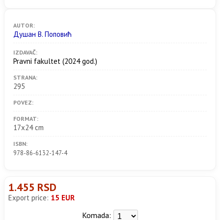
AUTOR:
Душан В. Поповић
IZDAVAČ:
Pravni fakultet
(2024 god.)
STRANA:
295
POVEZ:
FORMAT:
17x24 cm
ISBN:
978-86-6132-147-4
1.455 RSD
Export price:
15 EUR
Komada: