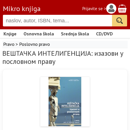
Mikro knjiga
Prijavite se >
Knjige
Osnovna škola
Srednja škola
CD/DVD
Pravo
>
Poslovno pravo
ВЕШТАЧКА ИНТЕЛИГЕНЦИЈА: изазови у
пословном праву