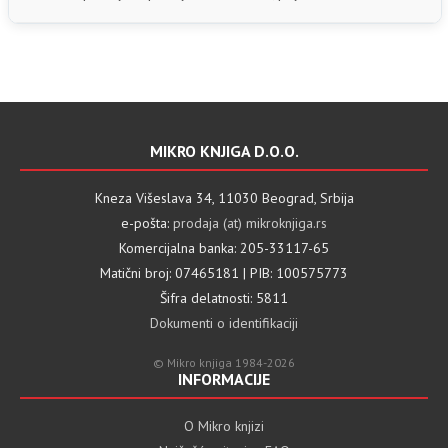
MIKRO KNJIGA D.O.O.
Kneza Višeslava 34, 11030 Beograd, Srbija
e-pošta:
prodaja (at) mikroknjiga.rs
Komercijalna banka: 205-33117-65
Matični broj: 07465181 | PIB: 100575773
Šifra delatnosti: 5811
Dokumenti o identifikaciji
© Mikro knjiga 1984-2026
INFORMACIJE
O Mikro knjizi