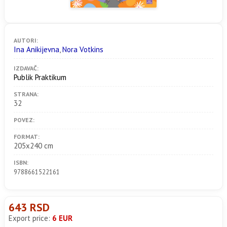
AUTORI:
Ina Anikijevna
,
Nora Votkins
IZDAVAČ:
Publik Praktikum
STRANA:
32
POVEZ:
FORMAT:
205x240 cm
ISBN:
9788661522161
643 RSD
Export price:
6 EUR