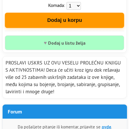
Komada:
Dodaj u korpu
♥
Dodaj u listu želja
PROSLAVI USКRS UZ OVU VESELU PROLEĆNU КNJIGU
S AКTIVNOSTIMA! Deca će učiti kroz igru dok rešavaju
više od 25 zabavnih uskršnjih zadataka iz ove knjige,
među kojima su bojenje, brojanje, sabiranje, grupisanje,
lavirinti i mnoge druge!
Forum
Da pošaljete pitanje ili komentar, prijavite se
ovde
.