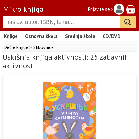
Mikro knjiga
Prijavite se >
Knjige
Osnovna škola
Srednja škola
CD/DVD
Dečje knjige
>
Slikovnice
Uskršnja knjiga aktivnosti: 25 zabavnih
aktivnosti