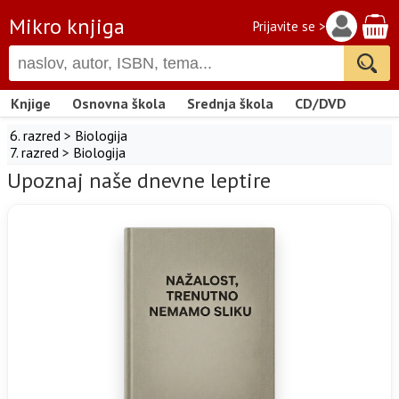
Mikro knjiga
Prijavite se >
Knjige
Osnovna škola
Srednja škola
CD/DVD
6. razred
>
Biologija
7. razred
>
Biologija
Upoznaj naše dnevne leptire