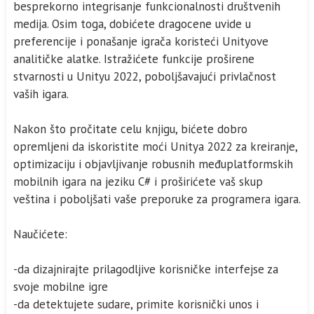
besprekorno integrisanje funkcionalnosti društvenih
medija. Osim toga, dobićete dragocene uvide u
preferencije i ponašanje igrača koristeći Unityove
analitičke alatke. Istražićete funkcije proširene
stvarnosti u Unityu 2022, poboljšavajući privlačnost
vaših igara.
Nakon što pročitate celu knjigu, bićete dobro
opremljeni da iskoristite moći Unitya 2022 za kreiranje,
optimizaciju i objavljivanje robusnih međuplatformskih
mobilnih igara na jeziku C# i proširićete vaš skup
veština i poboljšati vaše preporuke za programera igara.
Naučićete:
-da dizajnirajte prilagodljive korisničke interfejse za
svoje mobilne igre
-da detektujete sudare, primite korisnički unos i