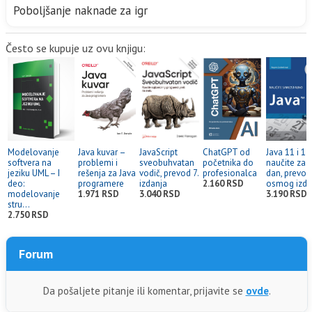
Poboljšanje naknade za igr
Često se kupuje uz ovu knjigu:
Modelovanje
Java kuvar –
JavaScript
ChatGPT od
Java 11 i 12:
softvera na
problemi i
sveobuhvatan
početnika do
naučite za 
jeziku UML – I
rešenja za Java
vodič, prevod 7.
profesionalca
dan, prevod
deo:
programere
izdanja
2.160 RSD
osmog izda
modelovanje
1.971 RSD
3.040 RSD
3.190 RSD
stru...
2.750 RSD
Forum
Da pošaljete pitanje ili komentar, prijavite se
ovde
.