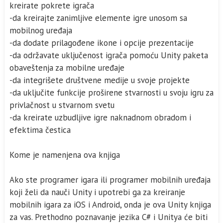
kreirate pokrete igrača
-da kreirajte zanimljive elemente igre unosom sa
mobilnog uređaja
-da dodate prilagođene ikone i opcije prezentacije
-da održavate uključenost igrača pomoću Unity paketa
obaveštenja za mobilne uređaje
-da integrišete društvene medije u svoje projekte
-da uključite funkcije proširene stvarnosti u svoju igru za
privlačnost u stvarnom svetu
-da kreirate uzbudljive igre naknadnom obradom i
efektima čestica
Kome je namenjena ova knjiga
Ako ste programer igara ili programer mobilnih uređaja
koji želi da nauči Unity i upotrebi ga za kreiranje
mobilnih igara za iOS i Android, onda je ova Unity knjiga
za vas. Prethodno poznavanje jezika C# i Unitya će biti