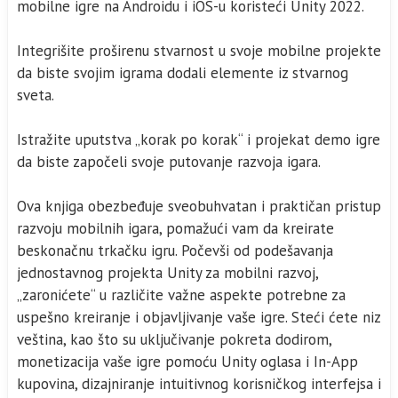
mobilne igre na Androidu i iOS-u koristeći Unity 2022.
Integrišite proširenu stvarnost u svoje mobilne projekte
da biste svojim igrama dodali elemente iz stvarnog
sveta.
Istražite uputstva „korak po korak“ i projekat demo igre
da biste započeli svoje putovanje razvoja igara.
Ova knjiga obezbeđuje sveobuhvatan i praktičan pristup
razvoju mobilnih igara, pomažući vam da kreirate
beskonačnu trkačku igru. Počevši od podešavanja
jednostavnog projekta Unity za mobilni razvoj,
„zaronićete“ u različite važne aspekte potrebne za
uspešno kreiranje i objavljivanje vaše igre. Steći ćete niz
veština, kao što su uključivanje pokreta dodirom,
monetizacija vaše igre pomoću Unity oglasa i In-App
kupovina, dizajniranje intuitivnog korisničkog interfejsa i