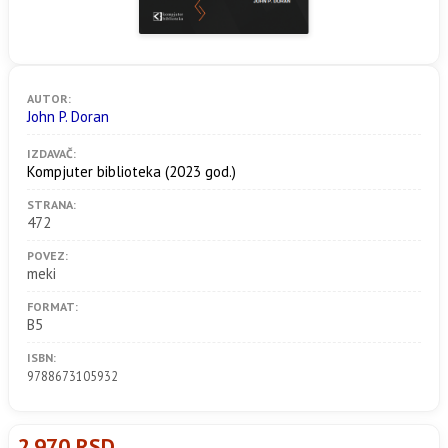
AUTOR:
John P. Doran
IZDAVAČ:
Kompjuter biblioteka
(2023 god.)
STRANA:
472
POVEZ:
meki
FORMAT:
B5
ISBN:
9788673105932
2.970 RSD