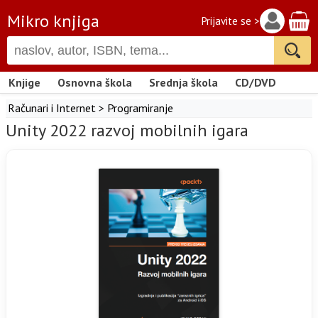
Mikro knjiga
Prijavite se >
Knjige
Osnovna škola
Srednja škola
CD/DVD
Računari i Internet
>
Programiranje
Unity 2022 razvoj mobilnih igara