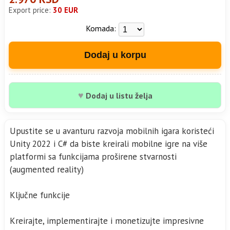
Export price:
30 EUR
Komada:
Dodaj u korpu
♥
Dodaj u listu želja
Upustite se u avanturu razvoja mobilnih igara koristeći
Unity 2022 i C# da biste kreirali mobilne igre na više
platformi sa funkcijama proširene stvarnosti
(augmented reality)
Ključne funkcije
Kreirajte, implementirajte i monetizujte impresivne