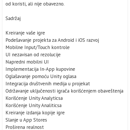
od koristi, ali nije obavezno.
Sadržaj
Kreiranje vaše igre
Podešavanje projekta za Android i iOS razvoj
Mobilne Input/Touch kontrole
UI nezavisan od rezolucije
Napredni mobilni UI
Implementacija In-App kupovine
Oglašavanje pomoću Unity oglasa
Integracija društvenih medija u projekat
Održavanje uključenosti igrača korišćenjem obaveštenja
Korišćenje Unity Analyticsa
Korišćenje Unity Analiticsa
Kreiranje izdanja kopije igre
Slanje u App Stores
Proširena realnost