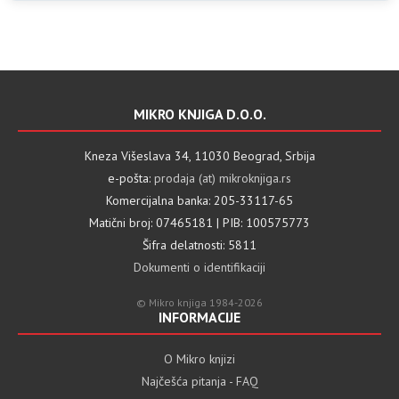
MIKRO KNJIGA D.O.O.
Kneza Višeslava 34, 11030 Beograd, Srbija
e-pošta:
prodaja (at) mikroknjiga.rs
Komercijalna banka: 205-33117-65
Matični broj: 07465181 | PIB: 100575773
Šifra delatnosti: 5811
Dokumenti o identifikaciji
© Mikro knjiga 1984-2026
INFORMACIJE
O Mikro knjizi
Najčešća pitanja - FAQ