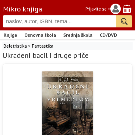
Mikro knjiga
Prijavite se >
Knjige
Osnovna škola
Srednja škola
CD/DVD
Beletristika
>
Fantastika
Ukradeni bacil i druge priče