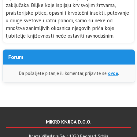
zaključaka. Biljke koje ispijaju krv svojim žrtvama,
praistorijske ptice, opasni i krvoločni insekti, putovanje
u druge svetove i ratni pohodi, samo su neke od
mnoštva zanimljivih okosnica njegovih priča koje
ljubitelje književnosti neće ostaviti ravnodušnim.
Forum
Da pošaljete pitanje ili komentar, prijavite se
ovde
.
MIKRO KNJIGA D.O.O.
Kneza Višeslava 34, 11030 Beograd, Srbija