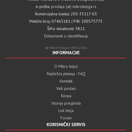
e-pošta:
prodaja (at) mikroknjiga.rs
Komercijalna banka: 205-33117-65
Matični broj: 07465181 | PIB: 100575773
Šifra delatnosti: 5811
Dokumenti o identifikaciji
© Mikro knjiga 1984-2026
INFORMACIJE
O Mikro knjizi
Najčešća pitanja - FAQ
Kontakt
Vaši podaci
Korpa
Istorija pregleda
List želja
Forum
KORISNIČKI SERVIS