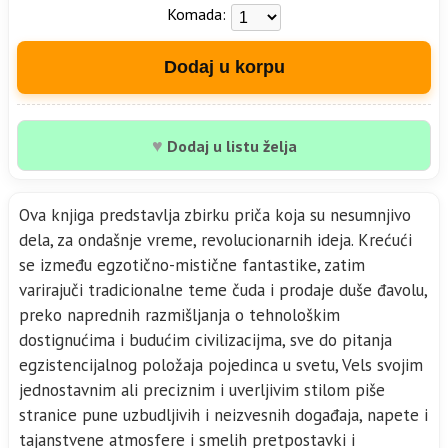
Komada:
Dodaj u korpu
♥
Dodaj u listu želja
Ova knjiga predstavlja zbirku priča koja su nesumnjivo
dela, za ondašnje vreme, revolucionarnih ideja. Krećući
se između egzotično-mistične fantastike, zatim
varirajuči tradicionalne teme čuda i prodaje duše đavolu,
preko naprednih razmišljanja o tehnološkim
dostignućima i budućim civilizacijma, sve do pitanja
egzistencijalnog položaja pojedinca u svetu, Vels svojim
jednostavnim ali preciznim i uverljivim stilom piše
stranice pune uzbudljivih i neizvesnih događaja, napete i
tajanstvene atmosfere i smelih pretpostavki i