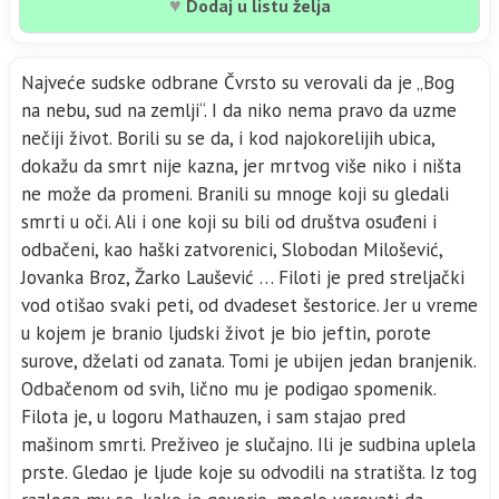
♥
Dodaj u listu želja
Najveće sudske odbrane Čvrsto su verovali da je „Bog
na nebu, sud na zemlji“. I da niko nema pravo da uzme
nečiji život. Borili su se da, i kod najokorelijih ubica,
dokažu da smrt nije kazna, jer mrtvog više niko i ništa
ne može da promeni. Branili su mnoge koji su gledali
smrti u oči. Ali i one koji su bili od društva osuđeni i
odbačeni, kao haški zatvorenici, Slobodan Milošević,
Jovanka Broz, Žarko Laušević … Filoti je pred streljački
vod otišao svaki peti, od dvadeset šestorice. Jer u vreme
u kojem je branio ljudski život je bio jeftin, porote
surove, dželati od zanata. Tomi je ubijen jedan branjenik.
Odbačenom od svih, lično mu je podigao spomenik.
Filota je, u logoru Mathauzen, i sam stajao pred
mašinom smrti. Preživeo je slučajno. Ili je sudbina uplela
prste. Gledao je ljude koje su odvodili na stratišta. Iz tog