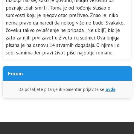
razloga mu se, kako je govorio, moglo verovati da
poznaje „dah smrti“. Toma je od rođenja slušao o
surovosti koju je njegov otac preživeo. Znao je: niko
nema pravo da naredi da nekog više ne bude. Svakako,
čoveku takvo ovlašćenje ne pripada. „Ne ubij!“, bio je
zato za njih prvi zavet u životu i u sudnici. Ova knjiga
pisana je na osnovu 14 stvarnih događaja. O njima i o
sebi samima. Jer pravi život piše najbolje romane.
Forum
Da pošaljete pitanje ili komentar, prijavite se
ovde
.