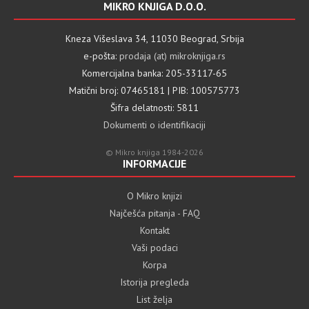
MIKRO KNJIGA D.O.O.
Kneza Višeslava 34, 11030 Beograd, Srbija
e-pošta:
prodaja (at) mikroknjiga.rs
Komercijalna banka: 205-33117-65
Matični broj: 07465181 | PIB: 100575773
Šifra delatnosti: 5811
Dokumenti o identifikaciji
© Mikro knjiga 1984-2026
INFORMACIJE
O Mikro knjizi
Najčešća pitanja - FAQ
Kontakt
Vaši podaci
Korpa
Istorija pregleda
List želja