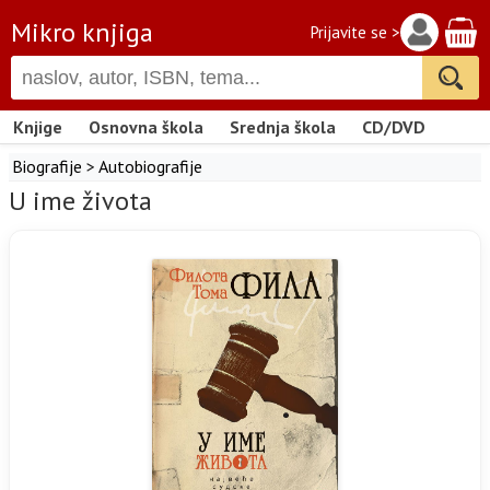
Mikro knjiga
Prijavite se >
Knjige
Osnovna škola
Srednja škola
CD/DVD
Biografije
>
Autobiografije
U ime života